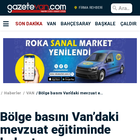
FİRMA REHBERİ
SON DAKİKA
VAN
BAHÇESARAY
BAŞKALE
ÇALDIRA
Haberler
VAN
Bölge basını Van’daki mevzuat eğitiminde buluştu
Bölge basını Van’daki
mevzuat eğitiminde