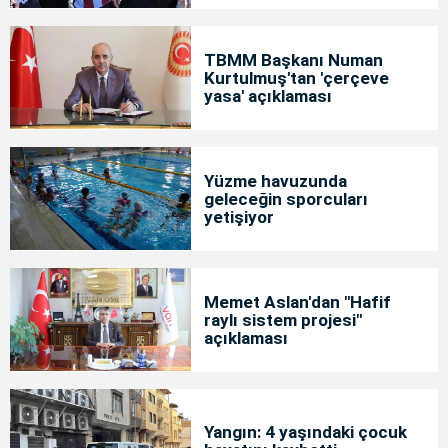
TBMM Başkanı Numan
Kurtulmuş'tan 'çerçeve
yasa' açıklaması
Yüzme havuzunda
geleceğin sporcuları
yetişiyor
Memet Aslan'dan "Hafif
raylı sistem projesi"
açıklaması
Yangın: 4 yaşındaki çocuk