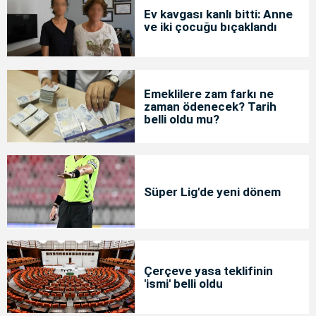
Ev kavgası kanlı bitti: Anne
ve iki çocuğu bıçaklandı
Emeklilere zam farkı ne
zaman ödenecek? Tarih
belli oldu mu?
Süper Lig'de yeni dönem
Çerçeve yasa teklifinin
'ismi' belli oldu