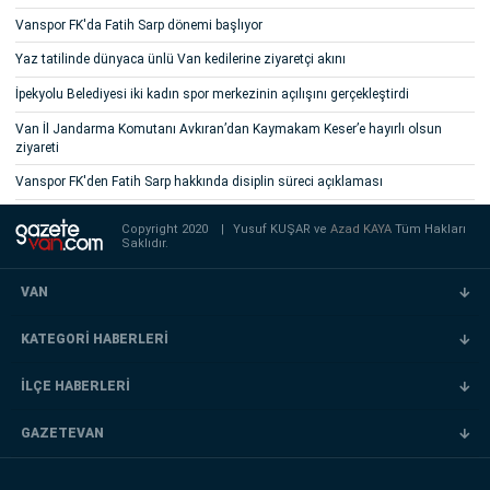
Vanspor FK'da Fatih Sarp dönemi başlıyor
Yaz tatilinde dünyaca ünlü Van kedilerine ziyaretçi akını
İpekyolu Belediyesi iki kadın spor merkezinin açılışını gerçekleştirdi
Van İl Jandarma Komutanı Avkıran’dan Kaymakam Keser’e hayırlı olsun
ziyareti
Vanspor FK'den Fatih Sarp hakkında disiplin süreci açıklaması
Copyright 2020
|
Yusuf KUŞAR ve
Azad KAYA
Tüm Hakları
Saklıdır.
VAN
KATEGORİ HABERLERİ
İLÇE HABERLERİ
GAZETEVAN