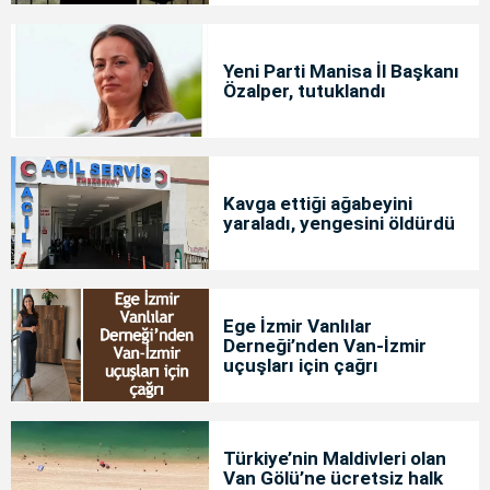
Yeni Parti Manisa İl Başkanı
Özalper, tutuklandı
Kavga ettiği ağabeyini
yaraladı, yengesini öldürdü
Ege İzmir Vanlılar
Derneği’nden Van-İzmir
uçuşları için çağrı
Türkiye’nin Maldivleri olan
Van Gölü’ne ücretsiz halk