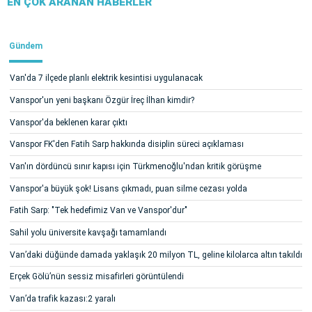
EN ÇOK ARANAN HABERLER
Gündem
Van'da 7 ilçede planlı elektrik kesintisi uygulanacak
Vanspor'un yeni başkanı Özgür İreç İlhan kimdir?
Vanspor'da beklenen karar çıktı
Vanspor FK'den Fatih Sarp hakkında disiplin süreci açıklaması
Van'ın dördüncü sınır kapısı için Türkmenoğlu'ndan kritik görüşme
Vanspor'a büyük şok! Lisans çıkmadı, puan silme cezası yolda
Fatih Sarp: "Tek hedefimiz Van ve Vanspor'dur"
Sahil yolu üniversite kavşağı tamamlandı
Van’daki düğünde damada yaklaşık 20 milyon TL, geline kilolarca altın takıldı
Erçek Gölü’nün sessiz misafirleri görüntülendi
Van’da trafik kazası:2 yaralı