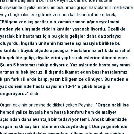
Hastane Başhekimi Dr. İshak Peynirci, daha önce hastane
bünyesinde diyaliz ünitesinin bulunmadığı için hastaların il merkezine
veya başka ilçelere gitmek zorunda kaldıklarını ifade ederek,
"Bölgemizde kış şartlarının zaman zaman ağır seyretmesi
nedeniyle ulaşımda ciddi sıkıntılar yaşanabiliyordu. Özellikle
yatalak bir hastamız için bu gidiş gelişler daha da zorlayıcı
oluyordu. İnşallah ünitenin hizmete açılmasıyla birlikte bu
sıkıntıları büyük ölçüde aşacağız. Hastalarımız artık daha rahat
bir şekilde gelip, diyalizlerini yaptırarak evlerine dönebilecek.
Şu an 5 hastamızı takip ediyoruz. Yaz aylarında hasta sayısının
artmasını bekliyoruz. İl dışında ikamet eden bazı hastalarımız
kışın farklı illerde kalıp, yazın bölgemize dönüyor. Bu nedenle
yaz döneminde hasta sayısının 13-14’e çıkabileceğini
öngörüyoruz"
dedi.
Organ naklinin önemine de dikkat çeken Peynirci,
"Organ nakli ise
hemodiyalize kıyasla hem hasta konforu hem de maliyet
açısından daha avantajlı bir tedavi yöntemi. Ancak ülkemizde
organ nakli sayıları istenilen düzeyde değil. Dünya genelinde
kadavradan nakil daha yaygınken, ülkemizde canlı vericiden