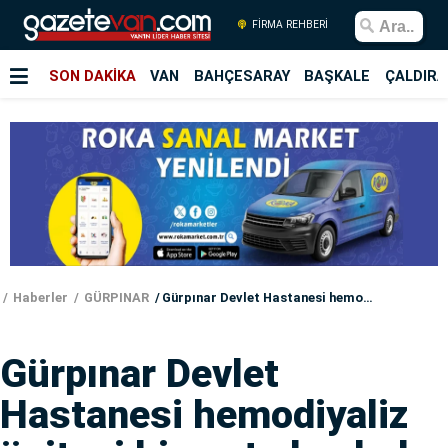
FİRMA REHBERİ
SON DAKİKA
VAN
BAHÇESARAY
BAŞKALE
ÇALDIRA
Haberler
GÜRPINAR
Gürpınar Devlet Hastanesi hemodiyaliz ünitesi hizmete başladı
Gürpınar Devlet
Hastanesi hemodiyaliz