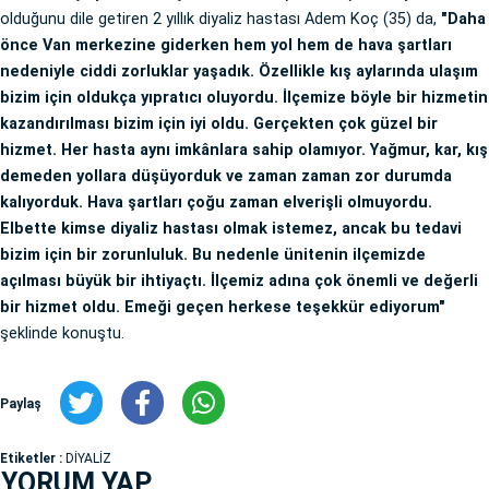
olduğunu dile getiren 2 yıllık diyaliz hastası Adem Koç (35) da,
"Daha
önce Van merkezine giderken hem yol hem de hava şartları
nedeniyle ciddi zorluklar yaşadık. Özellikle kış aylarında ulaşım
bizim için oldukça yıpratıcı oluyordu. İlçemize böyle bir hizmetin
kazandırılması bizim için iyi oldu. Gerçekten çok güzel bir
hizmet. Her hasta aynı imkânlara sahip olamıyor. Yağmur, kar, kış
demeden yollara düşüyorduk ve zaman zaman zor durumda
kalıyorduk. Hava şartları çoğu zaman elverişli olmuyordu.
Elbette kimse diyaliz hastası olmak istemez, ancak bu tedavi
bizim için bir zorunluluk. Bu nedenle ünitenin ilçemizde
açılması büyük bir ihtiyaçtı. İlçemiz adına çok önemli ve değerli
bir hizmet oldu. Emeği geçen herkese teşekkür ediyorum"
şeklinde konuştu.
Paylaş
Etiketler :
DİYALİZ
YORUM YAP