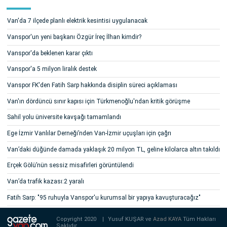
Van'da 7 ilçede planlı elektrik kesintisi uygulanacak
Vanspor'un yeni başkanı Özgür İreç İlhan kimdir?
Vanspor'da beklenen karar çıktı
Vanspor'a 5 milyon liralık destek
Vanspor FK'den Fatih Sarp hakkında disiplin süreci açıklaması
Van'ın dördüncü sınır kapısı için Türkmenoğlu'ndan kritik görüşme
Sahil yolu üniversite kavşağı tamamlandı
Ege İzmir Vanlılar Derneği’nden Van-İzmir uçuşları için çağrı
Van’daki düğünde damada yaklaşık 20 milyon TL, geline kilolarca altın takıldı
Erçek Gölü’nün sessiz misafirleri görüntülendi
Van’da trafik kazası:2 yaralı
Fatih Sarp: "95 ruhuyla Vanspor'u kurumsal bir yapıya kavuşturacağız"
Copyright 2020
|
Yusuf KUŞAR ve
Azad KAYA
Tüm Hakları
Saklıdır.