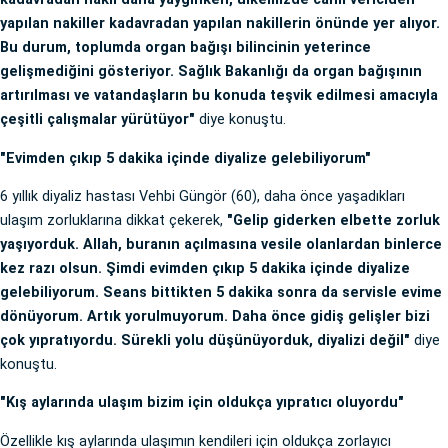
yapılan nakiller kadavradan yapılan nakillerin önünde yer alıyor.
Bu durum, toplumda organ bağışı bilincinin yeterince
gelişmediğini gösteriyor. Sağlık Bakanlığı da organ bağışının
artırılması ve vatandaşların bu konuda teşvik edilmesi amacıyla
çeşitli çalışmalar yürütüyor"
diye konuştu.
"Evimden çıkıp 5 dakika içinde diyalize gelebiliyorum"
6 yıllık diyaliz hastası Vehbi Güngör (60), daha önce yaşadıkları
ulaşım zorluklarına dikkat çekerek,
"Gelip giderken elbette zorluk
yaşıyorduk. Allah, buranın açılmasına vesile olanlardan binlerce
kez razı olsun. Şimdi evimden çıkıp 5 dakika içinde diyalize
gelebiliyorum. Seans bittikten 5 dakika sonra da servisle evime
dönüyorum. Artık yorulmuyorum. Daha önce gidiş gelişler bizi
çok yıpratıyordu. Sürekli yolu düşünüyorduk, diyalizi değil"
diye
konuştu.
"Kış aylarında ulaşım bizim için oldukça yıpratıcı oluyordu"
Özellikle kış aylarında ulaşımın kendileri için oldukça zorlayıcı