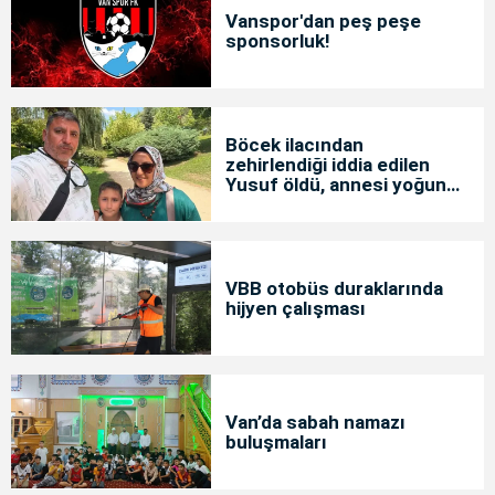
Vanspor'dan peş peşe
sponsorluk!
Böcek ilacından
zehirlendiği iddia edilen
Yusuf öldü, annesi yoğun
bakımda
VBB otobüs duraklarında
hijyen çalışması
Van’da sabah namazı
buluşmaları