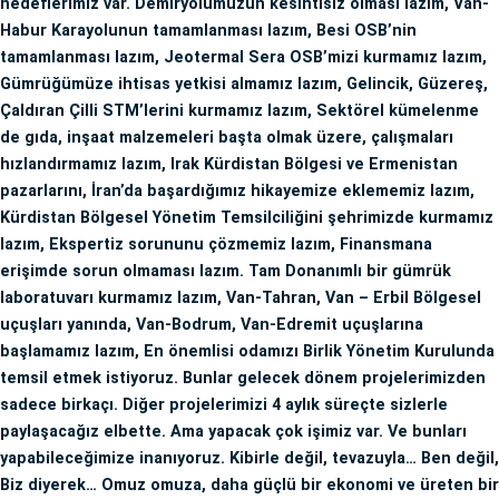
hedeflerimiz var. Demiryolumuzun kesintisiz olması lazım, Van-
Habur Karayolunun tamamlanması lazım, Besi OSB’nin
tamamlanması lazım, Jeotermal Sera OSB’mizi kurmamız lazım,
Gümrüğümüze ihtisas yetkisi almamız lazım, Gelincik, Güzereş,
Çaldıran Çilli STM’lerini kurmamız lazım, Sektörel kümelenme
de gıda, inşaat malzemeleri başta olmak üzere, çalışmaları
hızlandırmamız lazım, Irak Kürdistan Bölgesi ve Ermenistan
pazarlarını, İran’da başardığımız hikayemize eklememiz lazım,
Kürdistan Bölgesel Yönetim Temsilciliğini şehrimizde kurmamız
lazım, Ekspertiz sorununu çözmemiz lazım, Finansmana
erişimde sorun olmaması lazım. Tam Donanımlı bir gümrük
laboratuvarı kurmamız lazım, Van-Tahran, Van – Erbil Bölgesel
uçuşları yanında, Van-Bodrum, Van-Edremit uçuşlarına
başlamamız lazım, En önemlisi odamızı Birlik Yönetim Kurulunda
temsil etmek istiyoruz. Bunlar gelecek dönem projelerimizden
sadece birkaçı. Diğer projelerimizi 4 aylık süreçte sizlerle
paylaşacağız elbette. Ama yapacak çok işimiz var. Ve bunları
yapabileceğimize inanıyoruz. Kibirle değil, tevazuyla… Ben değil,
Biz diyerek… Omuz omuza, daha güçlü bir ekonomi ve üreten bir