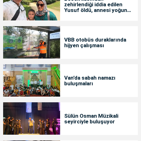
zehirlendiği iddia edilen
Yusuf öldü, annesi yoğun
bakımda
VBB otobüs duraklarında
hijyen çalışması
Van’da sabah namazı
buluşmaları
Sülün Osman Müzikali
seyirciyle buluşuyor