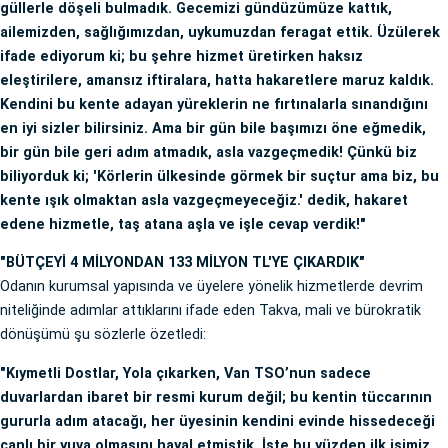
güllerle döşeli bulmadık. Gecemizi gündüzümüze kattık,
ailemizden, sağlığımızdan, uykumuzdan feragat ettik. Üzülerek
ifade ediyorum ki; bu şehre hizmet üretirken haksız
eleştirilere, amansız iftiralara, hatta hakaretlere maruz kaldık.
Kendini bu kente adayan yüreklerin ne fırtınalarla sınandığını
en iyi sizler bilirsiniz. Ama bir gün bile başımızı öne eğmedik,
bir gün bile geri adım atmadık, asla vazgeçmedik! Çünkü biz
biliyorduk ki; 'Körlerin ülkesinde görmek bir suçtur ama biz, bu
kente ışık olmaktan asla vazgeçmeyeceğiz.' dedik, hakaret
edene hizmetle, taş atana aşla ve işle cevap verdik!"
"BÜTÇEYİ 4 MİLYONDAN 133 MİLYON TL'YE ÇIKARDIK"
Odanın kurumsal yapısında ve üyelere yönelik hizmetlerde devrim
niteliğinde adımlar attıklarını ifade eden Takva, mali ve bürokratik
dönüşümü şu sözlerle özetledi:
"Kıymetli Dostlar, Yola çıkarken, Van TSO’nun sadece
duvarlardan ibaret bir resmi kurum değil; bu kentin tüccarının
gururla adım atacağı, her üyesinin kendini evinde hissedeceği
canlı bir yuva olmasını hayal etmiştik. İşte bu yüzden ilk işimiz,