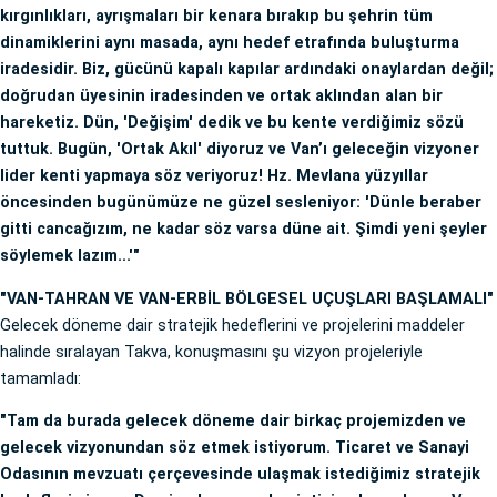
kırgınlıkları, ayrışmaları bir kenara bırakıp bu şehrin tüm
dinamiklerini aynı masada, aynı hedef etrafında buluşturma
iradesidir. Biz, gücünü kapalı kapılar ardındaki onaylardan değil;
doğrudan üyesinin iradesinden ve ortak aklından alan bir
hareketiz. Dün, 'Değişim' dedik ve bu kente verdiğimiz sözü
tuttuk. Bugün, 'Ortak Akıl' diyoruz ve Van’ı geleceğin vizyoner
lider kenti yapmaya söz veriyoruz! Hz. Mevlana yüzyıllar
öncesinden bugünümüze ne güzel sesleniyor: 'Dünle beraber
gitti cancağızım, ne kadar söz varsa düne ait. Şimdi yeni şeyler
söylemek lazım...'"
"VAN-TAHRAN VE VAN-ERBİL BÖLGESEL UÇUŞLARI BAŞLAMALI"
Gelecek döneme dair stratejik hedeflerini ve projelerini maddeler
halinde sıralayan Takva, konuşmasını şu vizyon projeleriyle
tamamladı:
"Tam da burada gelecek döneme dair birkaç projemizden ve
gelecek vizyonundan söz etmek istiyorum. Ticaret ve Sanayi
Odasının mevzuatı çerçevesinde ulaşmak istediğimiz stratejik