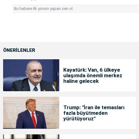
Bu habere ilk yorum yapan sen ol.
ÖNERİLENLER
Kayatürk: Van, 6 ülkeye
ulaşımda önemli merkez
haline gelecek
Trump: "İran ile temasları
fazla büyütmeden
yürütüyoruz"