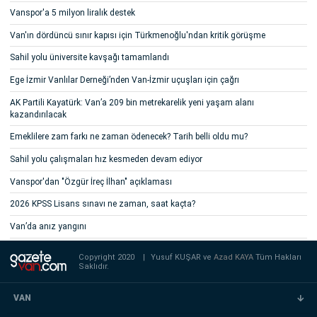
Vanspor'a 5 milyon liralık destek
Van'ın dördüncü sınır kapısı için Türkmenoğlu'ndan kritik görüşme
Sahil yolu üniversite kavşağı tamamlandı
Ege İzmir Vanlılar Derneği’nden Van-İzmir uçuşları için çağrı
AK Partili Kayatürk: Van’a 209 bin metrekarelik yeni yaşam alanı
kazandırılacak
Emeklilere zam farkı ne zaman ödenecek? Tarih belli oldu mu?
Sahil yolu çalışmaları hız kesmeden devam ediyor
Vanspor'dan "Özgür İreç İlhan" açıklaması
2026 KPSS Lisans sınavı ne zaman, saat kaçta?
Van’da anız yangını
Copyright 2020
|
Yusuf KUŞAR ve
Azad KAYA
Tüm Hakları
Saklıdır.
VAN