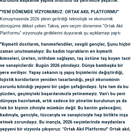
Kuruluna Başkanlık yapma onurunu da şehrimize yaşattık."
"YENİ DÖNEMDE VİZYONUMUZ: ORTAK AKIL PLATFORMU"
Konuşmasında 2026 yılının getirdiği teknolojik ve ekonomik
dönüşüme dikkat çeken Takva, yeni seçim dönemine "Ortak Akıl
Platformu" vizyonuyla girdiklerini duyurarak şu açıklamayı yaptı:
"Kıymetli dostlarım, hanımefendiler, sevgili gençler, Şunu hiçbir
zaman unutmamalıyız: Bu kadim toprakların en kıymetli
kimseleri, üreten, istihdam sağlayan, taş üstüne taş koyan tacir
ve sanayicilerdir. Bugün 2026 yılındayız. Dünya bambaşka bir
yere evriliyor. Yapay zekanın iş yapış biçimlerini değiştirdiği,
lojistik koridorların yeniden tasarlandığı, yeşil ekonominin
zorunlu kılındığı yepyeni bir çağın şafağındayız. İşte tam da bu
yüzden, geçmişteki başarılarımızla yetinemeyiz. Van’ı bu yeni
dünyaya hazırlamak, artık sadece bir yönetim kurulunun ya da
tek bir kişinin zihniyle mümkün değil. Bu kentin geleceğini;
kadınıyla, genciyle, tüccarıyla ve sanayicisiyle hep birlikte inşa
etmek zorundayız. Bu inançla, 2026 seçimlerinde meydanlara
yepyeni bir vizyonla çıkıyoruz: 'Ortak Akıl Platformu!' Ortak akıl;