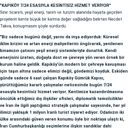
"KAPIKÖY 7/24 ESASIYLA KESİNTİSİZ HİZMET VERİYOR"
Sınır ticareti, yeşil enerji, tarım ve turizm alanında hayata geçirilen
projelerin kente büyük bir katma değer sağladığını belirten Necdet
Takva, konuşmasını şöyle sürdürdü:
"Biz sadece bugünü değil, yarını da inşa ediyorduk: Küresel
iklim krizini ve artan enerji maliyetlerini öngörerek, yenilenen
binamızın çatısını yeşil enerji sistemleriyle donattık. Kendi
enerjisini üreten, doğayla dost ve çevreye yön veren örnek bir
kurum haline geldik. Kapıköy’ün modern bir çehreye kavuşması
için taşın altına sadece elimizi değil, gövdemizi koyduk. Eskiden
günde sadece 6 saat çalışan Kapıköy Gümrük Kapısı,
yürüttüğümüz kararlı çalışmalar neticesinde bugün 7/24
esasıyla kesintisiz hizmet veriyor. Kentimize kazandırılmasına
öncülük ettiğimiz dış ilişkiler ofisleri, diplomatik temsilcilikler
ve İran ile ilgili yaptığımız stratejik çalışmalar sayesinde, her yıl
ilimizi yaklaşık 1 milyon İranlı turist ziyaret ediyor. Odamızın iki
ülke arasındaki güven veren konumu öyle bir noktaya ulaştı ki,
İran Cumhurbaşkanlığı seçimlerine ilişkin sandıklar dahi