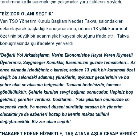
tanıtımına katkı sunmak için çalışmalar yürüttüklerini söyledi.
"BİZ ZOR OLANI SEÇTİK"
Van TSO Yönetim Kurulu Başkanı Necdet Takva, salondakileri
selamlayarak başladığı konuşmasında, odanın 13 yıllık kurumsal
özetinin büyük bir adanmışlık hikayesi olduğunu ifade etti. Takva,
konuşmasında şu ifadelere yer verdi:
"Değerli Yol Arkadaşlarım, Van’ın Ekonomisine Hayat Veren Kıymetli
Üyelerimiz, Saygıdeğer Konuklar, Basınımızın güzide temsilcileri… Az
önce ekranda izlediğimiz o kareler, sadece 13 yıllık bir kurumsal özet
değil; bu salondaki adanmış yüreklerin, uykusuz gecelerinin ve bu
şehre olan sevdasının belgesidir. Tamamı bedelsizdir, tamamı
gönüllülüktür. Şehirle kurulan sevgi bağının sonucudur. Hepiniz hoş
geldiniz, şerefler verdiniz. Dostlarım… Yola çıkarken önümüzde iki
seçenek vardı: Ya mevcut düzeni sürdürüp sıradan bir yönetim
olacaktık ya da ezberleri bozup bu kentin makus talihini
değiştirecektik. Biz zor olanı seçtik."
"HAKARET EDENE HİZMETLE, TAŞ ATANA AŞLA CEVAP VERDİK"