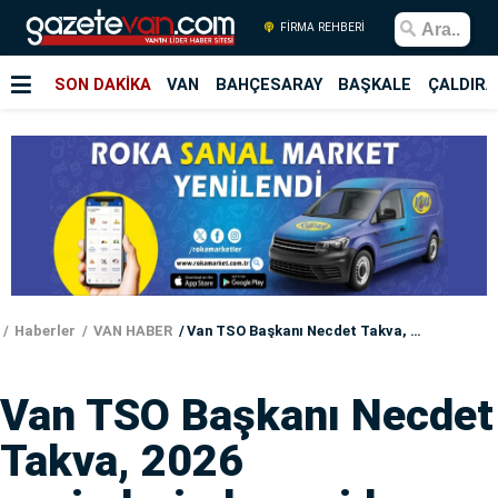
FİRMA REHBERİ
SON DAKİKA
VAN
BAHÇESARAY
BAŞKALE
ÇALDIRA
Haberler
VAN HABER
Van TSO Başkanı Necdet Takva, 2026 seçimlerinde yeniden aday
Van TSO Başkanı Necdet
Takva, 2026