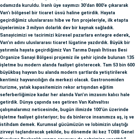
odamızda kuruldu. İranlı üye sayımızı 30’dan 800’e çıkararak
Van’ı bölgesel bir ticaret üssü haline getirdik. Hayata
geçirdiğimiz uluslararası hibe ve fon projeleriyle, ilk etapta
üyelerimize 3 milyon dolarlık dev bir kaynak sağladık.
Sanayicimizi ve tacirimizi küresel pazarlara entegre ederek,
Van’ın adını uluslararası ticaret lügatine yazdırdık. Büyük bir
yatırımla hayata geçirdiğimiz Van Tarıma Dayalı İhtisas Besi
Organize Sanayi Bölgesi projemiz ile şehir içinde bulunan 135
işletme bu modern alanda faaliyet gösterecek. Tam 53 bin 600
büyükbaş hayvan bu alanda modern şartlarda yetiştirilerek
kentimiz hayvancılığın da merkezi olacak. Gastronomiden
turizme, yatak kapasitemizin rekor artışından eğitim
seferberliğimize kadar her alanda Van’ın imzasını kalıcı hale
getirdik. Dünya çapında ses getiren Van Kahvaltısı
çalışmalarımız neticesinde, bugün ilimizde 100’ün üzerinde
işletme faaliyet gösteriyor; bu da binlerce insanımıza aş, iş ve
istihdam demek. Kurumsal gücümüzün ve lobimizin ulaştığı
zirveyi taçlandıracak şekilde, bu dönemde iki kez TOBB Genel