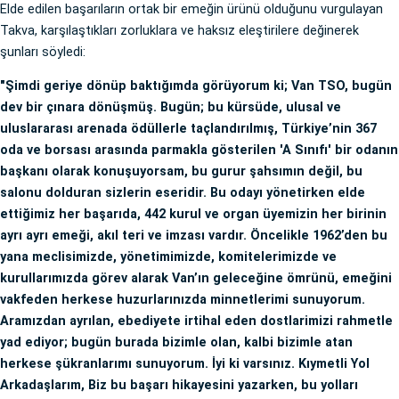
Elde edilen başarıların ortak bir emeğin ürünü olduğunu vurgulayan
Takva, karşılaştıkları zorluklara ve haksız eleştirilere değinerek
şunları söyledi:
"Şimdi geriye dönüp baktığımda görüyorum ki; Van TSO, bugün
dev bir çınara dönüşmüş. Bugün; bu kürsüde, ulusal ve
uluslararası arenada ödüllerle taçlandırılmış, Türkiye’nin 367
oda ve borsası arasında parmakla gösterilen 'A Sınıfı' bir odanın
başkanı olarak konuşuyorsam, bu gurur şahsımın değil, bu
salonu dolduran sizlerin eseridir. Bu odayı yönetirken elde
ettiğimiz her başarıda, 442 kurul ve organ üyemizin her birinin
ayrı ayrı emeği, akıl teri ve imzası vardır. Öncelikle 1962’den bu
yana meclisimizde, yönetimimizde, komitelerimizde ve
kurullarımızda görev alarak Van’ın geleceğine ömrünü, emeğini
vakfeden herkese huzurlarınızda minnetlerimi sunuyorum.
Aramızdan ayrılan, ebediyete irtihal eden dostlarimizi rahmetle
yad ediyor; bugün burada bizimle olan, kalbi bizimle atan
herkese şükranlarımı sunuyorum. İyi ki varsınız. Kıymetli Yol
Arkadaşlarım, Biz bu başarı hikayesini yazarken, bu yolları