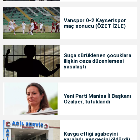
Vanspor 0-2 Kayserispor
maç sonucu (ÖZET İZLE)
Suça sürüklenen çocuklara
ilişkin ceza düzenlemesi
yasalaştı
Yeni Parti Manisa İl Başkanı
Özalper, tutuklandı
Kavga ettiği ağabeyini
yaraladı, yengesini öldürdü