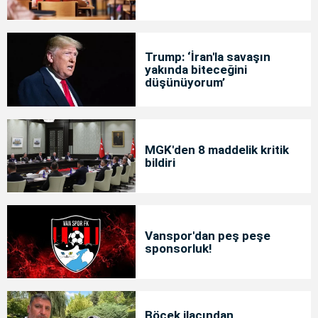
Trump: ‘İran'la savaşın
yakında biteceğini
düşünüyorum’
MGK'den 8 maddelik kritik
bildiri
Vanspor'dan peş peşe
sponsorluk!
Böcek ilacından