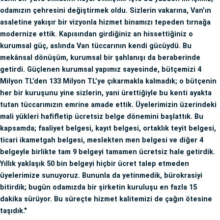
odamızın çehresini değiştirmek oldu. Sizlerin vakarına, Van’ın
asaletine yakışır bir vizyonla hizmet binamızı tepeden tırnağa
modernize ettik. Kapısından girdiğiniz an hissettiğiniz o
kurumsal güç, aslında Van tüccarının kendi gücüydü. Bu
mekânsal dönüşüm, kurumsal bir şahlanışı da beraberinde
getirdi. Güçlenen kurumsal yapımız sayesinde, bütçemizi 4
Milyon TL’den 133 Milyon TL’ye çıkarmakla kalmadık; o bütçenin
her bir kuruşunu yine sizlerin, yani ürettiğiyle bu kenti ayakta
tutan tüccarımızın emrine amade ettik. Üyelerimizin üzerindeki
mali yükleri hafifletip ücretsiz belge dönemini başlattık. Bu
kapsamda; faaliyet belgesi, kayıt belgesi, ortaklık teyit belgesi,
ticari ikametgah belgesi, meslekten men belgesi ve diğer 4
belgeyle birlikte tam 9 belgeyi tamamen ücretsiz hale getirdik.
Yıllık yaklaşık 50 bin belgeyi hiçbir ücret talep etmeden
üyelerimize sunuyoruz. Bununla da yetinmedik, bürokrasiyi
bitirdik; bugün odamızda bir şirketin kuruluşu en fazla 15
dakika sürüyor. Bu süreçte hizmet kalitemizi de çağın ötesine
taşıdık."