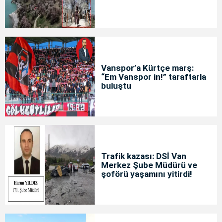
yoğunluğu
Vanspor’a Kürtçe marş:
“Em Vanspor in!” taraftarla
buluştu
Trafik kazası: DSİ Van
Merkez Şube Müdürü ve
şoförü yaşamını yitirdi!