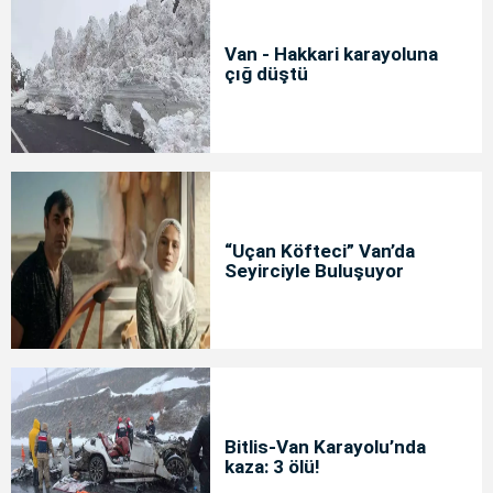
Van - Hakkari karayoluna
çığ düştü
“Uçan Köfteci” Van’da
Seyirciyle Buluşuyor
Bitlis-Van Karayolu’nda
kaza: 3 ölü!