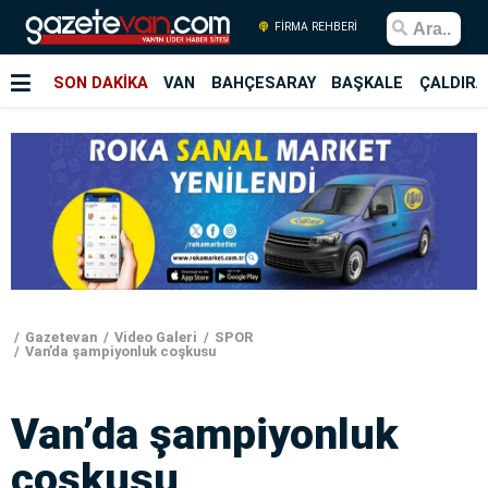
FİRMA REHBERİ
SON DAKİKA
VAN
BAHÇESARAY
BAŞKALE
ÇALDIRA
Gazetevan
Video Galeri
SPOR
Van’da şampiyonluk coşkusu
Van’da şampiyonluk
coşkusu