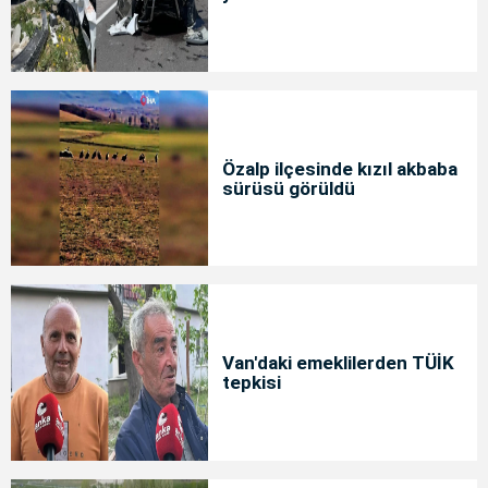
Özalp ilçesinde kızıl akbaba
sürüsü görüldü
Van'daki emeklilerden TÜİK
tepkisi