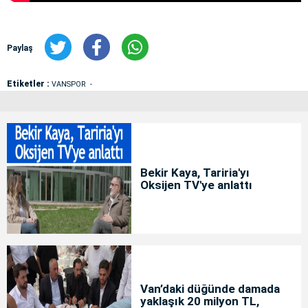
Paylaş
Etiketler :
VANSPOR
Bekir Kaya, Tariria'yı
Oksijen TV'ye anlattı
Van’daki düğünde damada
yaklaşık 20 milyon TL,