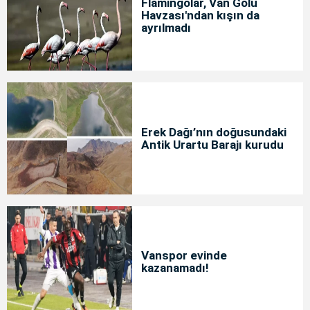
Flamingolar, Van Gölü
Havzası'ndan kışın da
ayrılmadı
Erek Dağı’nın doğusundaki
Antik Urartu Barajı kurudu
Vanspor evinde
kazanamadı!