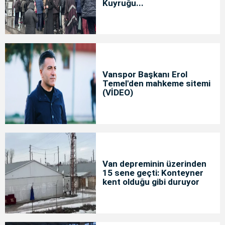
Kuyruğu...
Vanspor Başkanı Erol
Temel'den mahkeme sitemi
(VİDEO)
Van depreminin üzerinden
15 sene geçti: Konteyner
kent olduğu gibi duruyor