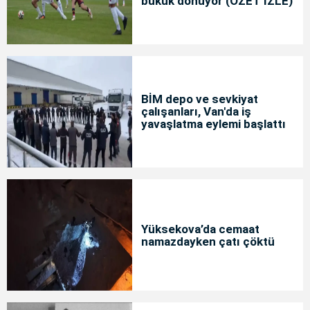
bükük dönüyor (ÖZET İZLE)
BİM depo ve sevkiyat
çalışanları, Van'da iş
yavaşlatma eylemi başlattı
Yüksekova’da cemaat
namazdayken çatı çöktü