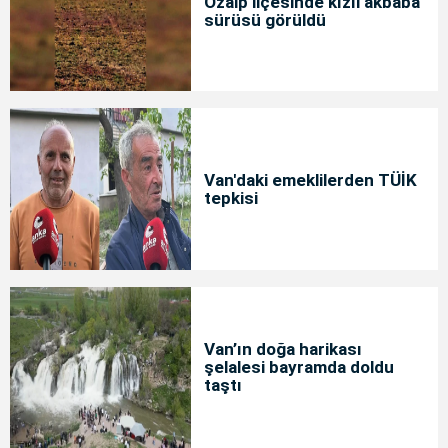
Özalp ilçesinde kızıl akbaba
sürüsü görüldü
Van'daki emeklilerden TÜİK
tepkisi
Van’ın doğa harikası
şelalesi bayramda doldu
taştı