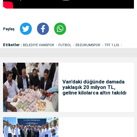
Paylaş
Etiketler :
BELEDİYE VANSPOR
FUTBOL
ERZURUMSPOR
TFF 1.LİG
Van’daki düğünde damada
yaklaşık 20 milyon TL,
geline kilolarca altın takıldı