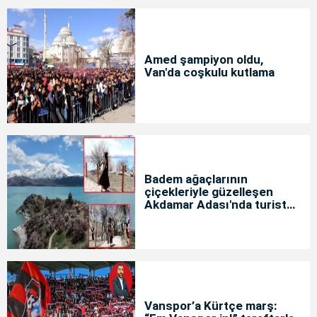
Amed şampiyon oldu,
Van'da coşkulu kutlama
Badem ağaçlarının
çiçekleriyle güzelleşen
Akdamar Adası'nda turist
yoğunluğu
Vanspor’a Kürtçe marş: