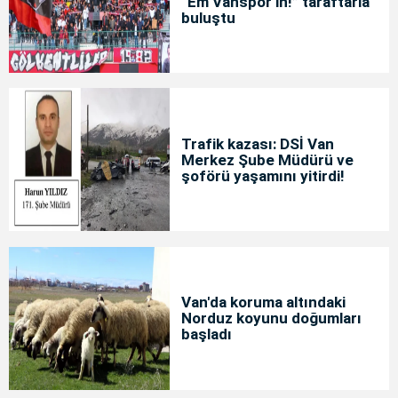
“Em Vanspor in!” taraftarla
buluştu
Trafik kazası: DSİ Van
Merkez Şube Müdürü ve
şoförü yaşamını yitirdi!
Van'da koruma altındaki
Norduz koyunu doğumları
başladı