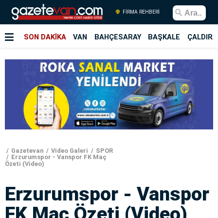
FİRMA REHBERİ
SON DAKİKA
VAN
BAHÇESARAY
BAŞKALE
ÇALDIRA
Gazetevan
Video Galeri
SPOR
Erzurumspor - Vanspor FK Maç
Özeti (Video)
Erzurumspor - Vanspor
FK Maç Özeti (Video)