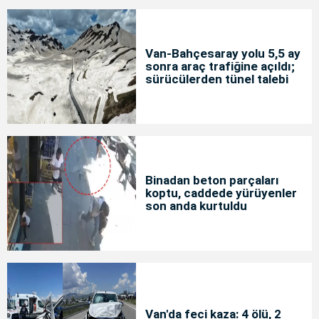
Van-Bahçesaray yolu 5,5 ay
sonra araç trafiğine açıldı;
sürücülerden tünel talebi
Binadan beton parçaları
koptu, caddede yürüyenler
son anda kurtuldu
Van'da feci kaza: 4 ölü, 2