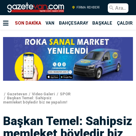
FİRMA REHBERİ
SON DAKİKA
VAN
BAHÇESARAY
BAŞKALE
ÇALDIRA
Gazetevan
Video Galeri
SPOR
Başkan Temel: Sahipsiz
memleket böyledir biz ne yapalım!
Başkan Temel: Sahipsiz
memleket böyledir biz