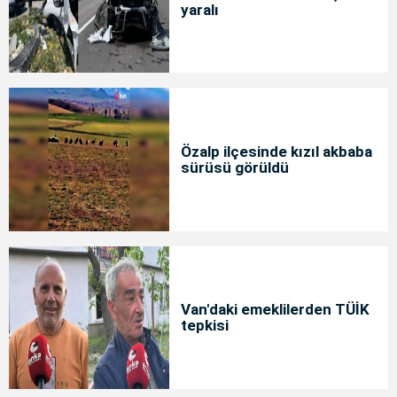
yaralı
Özalp ilçesinde kızıl akbaba
sürüsü görüldü
Van'daki emeklilerden TÜİK
tepkisi