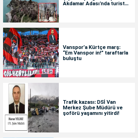
Akdamar Adası'nda turist
yoğunluğu
Vanspor’a Kürtçe marş:
“Em Vanspor in!” taraftarla
buluştu
Trafik kazası: DSİ Van
Merkez Şube Müdürü ve
şoförü yaşamını yitirdi!