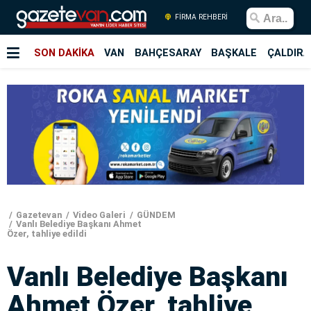
FİRMA REHBERİ
SON DAKİKA
VAN
BAHÇESARAY
BAŞKALE
ÇALDIRA
Gazetevan
Video Galeri
GÜNDEM
Vanlı Belediye Başkanı Ahmet
Özer, tahliye edildi
Vanlı Belediye Başkanı
Ahmet Özer, tahliye