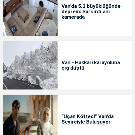
Van’da 5.2 büyüklüğünde
deprem: Sarsıntı anı
kamerada
Van - Hakkari karayoluna
çığ düştü
“Uçan Köfteci” Van’da
Seyirciyle Buluşuyor