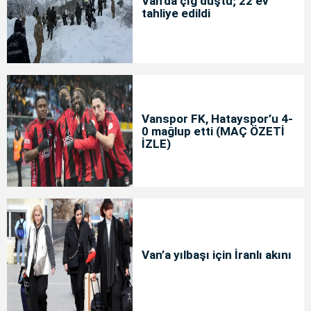
Van'da çığ düştü; 22 ev
tahliye edildi
Vanspor FK, Hatayspor’u 4-
0 mağlup etti (MAÇ ÖZETİ
İZLE)
Van’a yılbaşı için İranlı akını