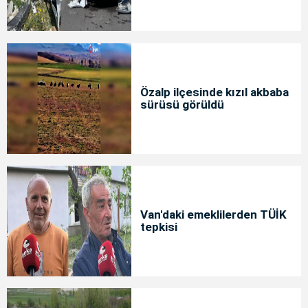
Özalp ilçesinde kızıl akbaba
sürüsü görüldü
Van'daki emeklilerden TÜİK
tepkisi