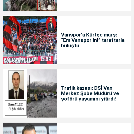
Vanspor’a Kürtçe marş:
“Em Vanspor in!” taraftarla
buluştu
Trafik kazası: DSİ Van
Merkez Şube Müdürü ve
şoförü yaşamını yitirdi!