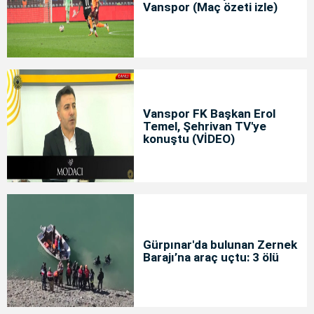
Vanspor (Maç özeti izle)
Vanspor FK Başkan Erol
Temel, Şehrivan TV'ye
konuştu (VİDEO)
Gürpınar'da bulunan Zernek
Barajı’na araç uçtu: 3 ölü