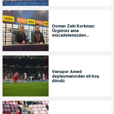
Osman Zeki Korkmaz:
Üzgünüz ama
mücadelemizden
memnunuz
Vanspor Amed
deplasmanından eli boş
döndü