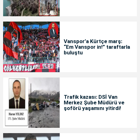
yoğunluğu
Vanspor’a Kürtçe marş:
“Em Vanspor in!” taraftarla
buluştu
Trafik kazası: DSİ Van
Merkez Şube Müdürü ve
şoförü yaşamını yitirdi!