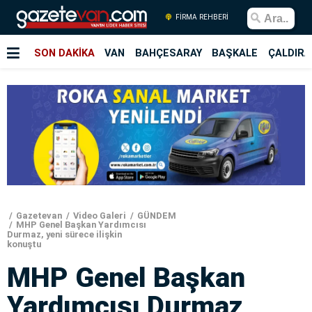
FİRMA REHBERİ
SON DAKİKA
VAN
BAHÇESARAY
BAŞKALE
ÇALDIRA
Gazetevan
Video Galeri
GÜNDEM
MHP Genel Başkan Yardımcısı
Durmaz, yeni sürece ilişkin
konuştu
MHP Genel Başkan
Yardımcısı Durmaz,