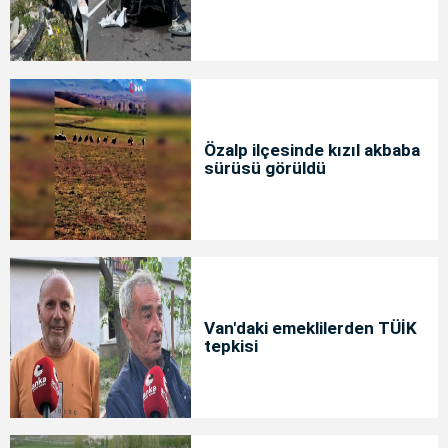
Özalp ilçesinde kızıl akbaba
sürüsü görüldü
Van'daki emeklilerden TÜİK
tepkisi