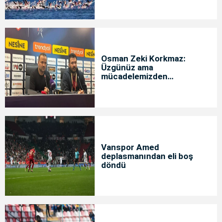
Osman Zeki Korkmaz:
Üzgünüz ama
mücadelemizden
memnunuz
Vanspor Amed
deplasmanından eli boş
döndü