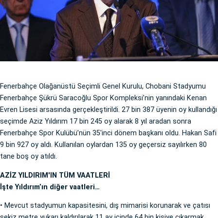
Fenerbahçe Olağanüstü Seçimli Genel Kurulu, Chobani Stadyumu
Fenerbahçe Şükrü Saracoğlu Spor Kompleksi’nin yanındaki Kenan
Evren Lisesi arsasında gerçekleştirildi. 27 bin 387 üyenin oy kullandığı
seçimde Aziz Yıldırım 17 bin 245 oy alarak 8 yıl aradan sonra
Fenerbahçe Spor Kulübü’nün 35'inci dönem başkanı oldu. Hakan Safi
9 bin 927 oy aldı. Kullanılan oylardan 135 oy geçersiz sayılırken 80
tane boş oy atıldı.
AZİZ YILDIRIM'IN TÜM VAATLERİ
İşte Yıldırım’ın diğer vaatleri…
• Mevcut stadyumun kapasitesini, dış mimarisi korunarak ve çatısı
sekiz metre yukarı kaldırılarak 11 ay içinde 64 bin kişiye çıkarmak