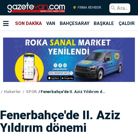
FİRMA REHBERİ
SON DAKİKA
VAN
BAHÇESARAY
BAŞKALE
ÇALDIRA
Haberler
SPOR
Fenerbahçe'de II. Aziz Yıldırım dönemi
Fenerbahçe'de II. Aziz
Yıldırım dönemi