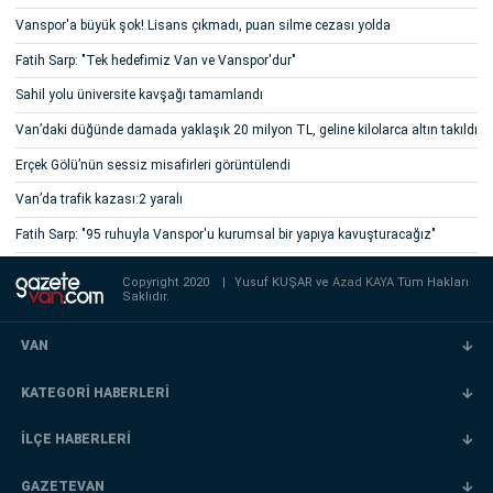
Vanspor'a büyük şok! Lisans çıkmadı, puan silme cezası yolda
Fatih Sarp: "Tek hedefimiz Van ve Vanspor'dur"
Sahil yolu üniversite kavşağı tamamlandı
Van’daki düğünde damada yaklaşık 20 milyon TL, geline kilolarca altın takıldı
Erçek Gölü’nün sessiz misafirleri görüntülendi
Van’da trafik kazası:2 yaralı
Fatih Sarp: "95 ruhuyla Vanspor'u kurumsal bir yapıya kavuşturacağız"
Copyright 2020
|
Yusuf KUŞAR ve
Azad KAYA
Tüm Hakları
Saklıdır.
VAN
KATEGORİ HABERLERİ
İLÇE HABERLERİ
GAZETEVAN