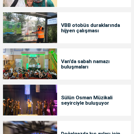
bakımda
VBB otobüs duraklarında
hijyen çalışması
Van’da sabah namazı
buluşmaları
Sülün Osman Müzikali
seyirciyle buluşuyor
Doğalgazda kış ayları için