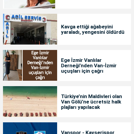
Kavga ettiği ağabeyini
yaraladı, yengesini öldürdü
Ege İzmir Vanlılar
Derneği’nden Van-İzmir
uçuşları için çağrı
Türkiye’nin Maldivleri olan
Van Gölü’ne ücretsiz halk
plajları yapılacak
Vanspor - Kayserispor