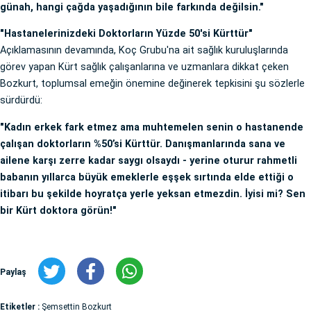
günah, hangi çağda yaşadığının bile farkında değilsin."
"Hastanelerinizdeki Doktorların Yüzde 50'si Kürttür"
Açıklamasının devamında, Koç Grubu'na ait sağlık kuruluşlarında
görev yapan Kürt sağlık çalışanlarına ve uzmanlara dikkat çeken
Bozkurt, toplumsal emeğin önemine değinerek tepkisini şu sözlerle
sürdürdü:
"Kadın erkek fark etmez ama muhtemelen senin o hastanende
çalışan doktorların %50’si Kürttür. Danışmanlarında sana ve
ailene karşı zerre kadar saygı olsaydı - yerine oturur rahmetli
babanın yıllarca büyük emeklerle eşşek sırtında elde ettiği o
itibarı bu şekilde hoyratça yerle yeksan etmezdin. İyisi mi? Sen
bir Kürt doktora görün!"
Paylaş
Etiketler :
Şemsettin Bozkurt