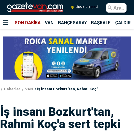
FİRMA REHBERİ
SON DAKİKA
VAN
BAHÇESARAY
BAŞKALE
ÇALDIRA
Haberler
VAN
İş insanı Bozkurt'tan, Rahmi Koç'a sert tepki
İş insanı Bozkurt'tan,
Rahmi Koç'a sert tepki