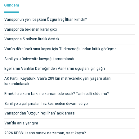
Gündem
Vanspor'un yeni başkanı Özgür İreç İlhan kimdir?
Vanspor'da beklenen karar çıktı
Vanspor'a 5 milyon liralık destek
Van'ın dördüncü sınır kapısı için Türkmenoğlu'ndan kritik görüşme
Sahil yolu üniversite kavşağı tamamlandı
Ege İzmir Vanlılar Derneği’nden Van-İzmir uçuşları için çağrı
AK Partili Kayatürk: Van’a 209 bin metrekarelik yeni yaşam alanı
kazandırılacak
Emeklilere zam farkı ne zaman ödenecek? Tarih belli oldu mu?
Sahil yolu çalışmaları hız kesmeden devam ediyor
Vanspor'dan "Özgür İreç İlhan" açıklaması
Van’da anız yangını
2026 KPSS Lisans sınavı ne zaman, saat kaçta?