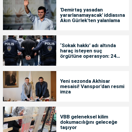
'Demirtaş yasadan
yararlanamayacak' iddiasına
Akın Gürlek'ten yalanlama
‘Sokak hakkı’ adı altında
haraç isteyen suç
örgütüne operasyon: 24
tutuklama
Yeni sezonda Akhisar
mesaisi! Vanspor'dan resmi
imza
VBB geleneksel kilim
dokumacılığını geleceğe
taşıyor