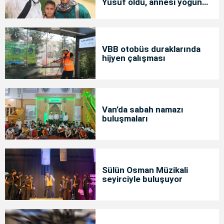
Yusuf öldü, annesi yoğun
bakımda
VBB otobüs duraklarında
hijyen çalışması
Van’da sabah namazı
buluşmaları
Sülün Osman Müzikali
seyirciyle buluşuyor