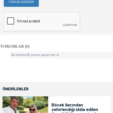
YORUM GÖNDER
YORUMLAR (0)
Bu habere ilk yorum yapan sen ol.
ÖNERİLENLER
Böcek ilacından
zehirlendiği iddia edilen