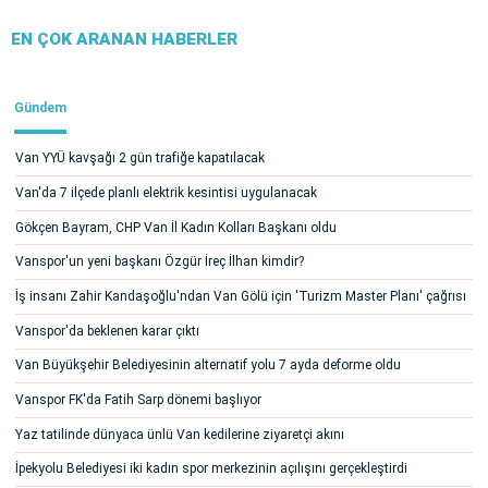
EN ÇOK ARANAN HABERLER
Gündem
Van YYÜ kavşağı 2 gün trafiğe kapatılacak
Van'da 7 ilçede planlı elektrik kesintisi uygulanacak
Gökçen Bayram, CHP Van İl Kadın Kolları Başkanı oldu
Vanspor'un yeni başkanı Özgür İreç İlhan kimdir?
İş insanı Zahir Kandaşoğlu'ndan Van Gölü için 'Turizm Master Planı' çağrısı
Vanspor'da beklenen karar çıktı
Van Büyükşehir Belediyesinin alternatif yolu 7 ayda deforme oldu
Vanspor FK'da Fatih Sarp dönemi başlıyor
Yaz tatilinde dünyaca ünlü Van kedilerine ziyaretçi akını
İpekyolu Belediyesi iki kadın spor merkezinin açılışını gerçekleştirdi