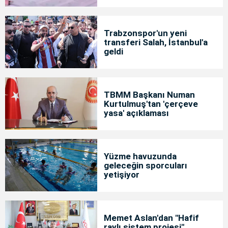
Trabzonspor'un yeni
transferi Salah, İstanbul'a
geldi
TBMM Başkanı Numan
Kurtulmuş'tan 'çerçeve
yasa' açıklaması
Yüzme havuzunda
geleceğin sporcuları
yetişiyor
Memet Aslan'dan "Hafif
raylı sistem projesi"