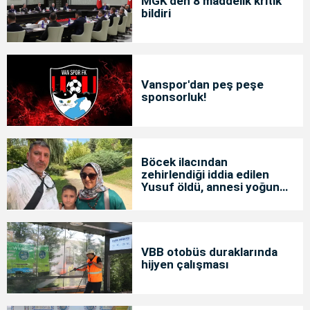
MGK'den 8 maddelik kritik
bildiri
Vanspor'dan peş peşe
sponsorluk!
Böcek ilacından
zehirlendiği iddia edilen
Yusuf öldü, annesi yoğun
bakımda
VBB otobüs duraklarında
hijyen çalışması