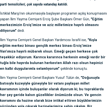
parti temsilcileri, çok sayıda vatandaş katıldı.
İstiklal Marşı’nın okunmasıyla başlayan programın açılış konuşmasını
yapan İlim Yayma Cemiyeti Erciş Şube Başkanı Ömer Gün,
"Eğitim
merkezimizin Erciş’imize ve aziz milletimize hayırlı olmasını
diliyorum"
dedi.
İlim Yayma Cemiyeti Genel Başkan Yardımcısı İsrafil ise,
"Kışla
eğitim merkez binası gençlik merkez binası Erciş’imize
Van’ımıza hayırlı mübarek olsun. Emeği geçen herkese çok
teşekkür ediyorum. Karınca kararınca herkesin emeği vardır bir
tuğla bile hayırda bulunan herkesten Allah razı olsun hepinizi
en kalbi duygularımla selamlıyorum"
şeklinde konuştu.
İlim Yayma Cemiyeti Genel Başkanı Yusuf Tülün de,
"Doğusuyla
batısıyla kuzeyiyle güneyiyle bir vatanı paylaşan millet
kavramının içinde buluşanlar olarak diyorum ki; bu topraklarda
her şey geride kalsın güzellikler önümüzde olsun. Ve gencin
kavramını da hazine olarak bize intikal ettiren büyüklerimizin
sözünden yola çıkarak hazinelerimize sahip çıkalım. Biz