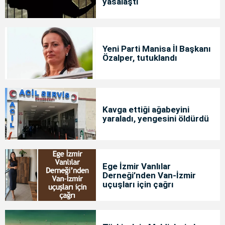
yasalaştı
Yeni Parti Manisa İl Başkanı
Özalper, tutuklandı
Kavga ettiği ağabeyini
yaraladı, yengesini öldürdü
Ege İzmir Vanlılar
Derneği’nden Van-İzmir
uçuşları için çağrı