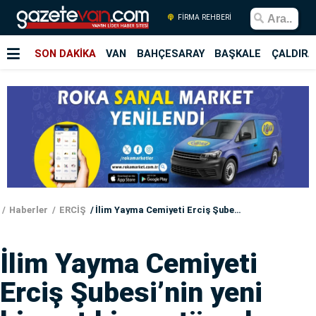
FİRMA REHBERİ
SON DAKİKA
VAN
BAHÇESARAY
BAŞKALE
ÇALDIRA
Haberler
ERCİŞ
İlim Yayma Cemiyeti Erciş Şubesi’nin yeni hizmet binası törenle açıldı
İlim Yayma Cemiyeti
Erciş Şubesi’nin yeni