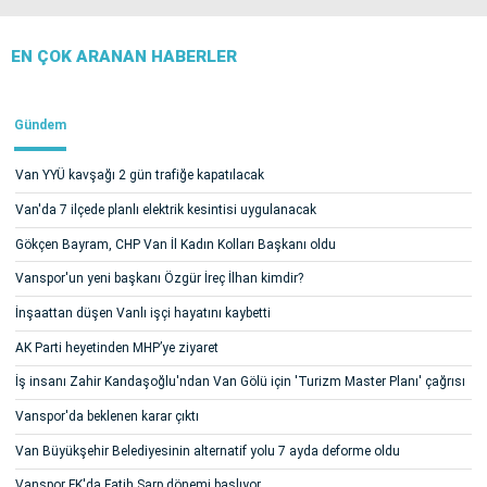
EN ÇOK ARANAN HABERLER
Gündem
Van YYÜ kavşağı 2 gün trafiğe kapatılacak
Van'da 7 ilçede planlı elektrik kesintisi uygulanacak
Gökçen Bayram, CHP Van İl Kadın Kolları Başkanı oldu
Vanspor'un yeni başkanı Özgür İreç İlhan kimdir?
İnşaattan düşen Vanlı işçi hayatını kaybetti
AK Parti heyetinden MHP’ye ziyaret
İş insanı Zahir Kandaşoğlu'ndan Van Gölü için 'Turizm Master Planı' çağrısı
Vanspor'da beklenen karar çıktı
Van Büyükşehir Belediyesinin alternatif yolu 7 ayda deforme oldu
Vanspor FK'da Fatih Sarp dönemi başlıyor