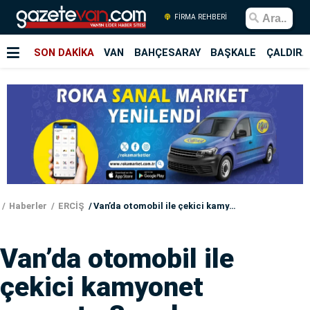
FİRMA REHBERİ
SON DAKİKA
VAN
BAHÇESARAY
BAŞKALE
ÇALDIRA
Haberler
ERCİŞ
Van’da otomobil ile çekici kamyonet çarpıştı: 3 aralı
Van’da otomobil ile
çekici kamyonet