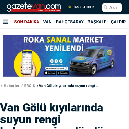
FİRMA REHBERİ
SON DAKİKA
VAN
BAHÇESARAY
BAŞKALE
ÇALDIRA
Haberler
ERCİŞ
Van Gölü kıyılarında suyun rengi kahverengiye döndü
Van Gölü kıyılarında
suyun rengi