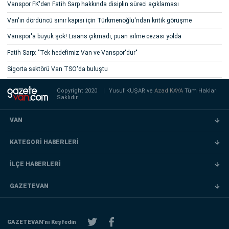
Vanspor FK'den Fatih Sarp hakkında disiplin süreci açıklaması
Van'ın dördüncü sınır kapısı için Türkmenoğlu'ndan kritik görüşme
Vanspor'a büyük şok! Lisans çıkmadı, puan silme cezası yolda
Fatih Sarp: "Tek hedefimiz Van ve Vanspor'dur"
Sigorta sektörü Van TSO'da buluştu
Copyright 2020
|
Yusuf KUŞAR ve
Azad KAYA
Tüm Hakları
Saklıdır.
VAN
KATEGORİ HABERLERİ
İLÇE HABERLERİ
GAZETEVAN
GAZETEVAN'nı Keşfedin