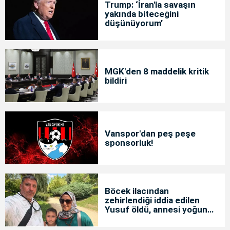
Trump: ‘İran'la savaşın
yakında biteceğini
düşünüyorum’
MGK'den 8 maddelik kritik
bildiri
Vanspor'dan peş peşe
sponsorluk!
Böcek ilacından
zehirlendiği iddia edilen
Yusuf öldü, annesi yoğun
bakımda