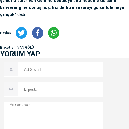
çamurlu sular Van Gölü’ne dökülüyor. Bu nedenle de sahil
kahverengine dönüşmüş. Biz de bu manzarayı görüntülemeye
çalıştık"
dedi.
Paylaş
Etiketler :
VAN GÖLÜ
YORUM YAP