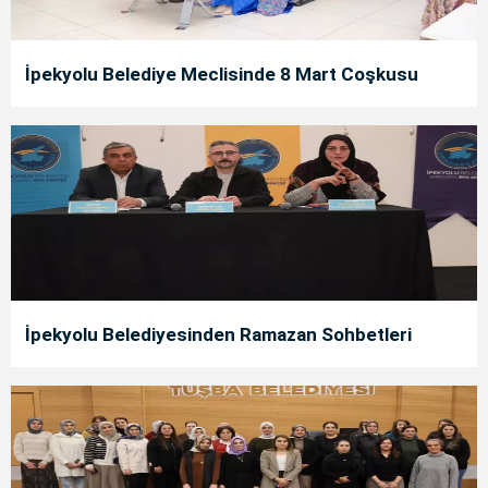
İpekyolu Belediye Meclisinde 8 Mart Coşkusu
İpekyolu Belediyesinden Ramazan Sohbetleri