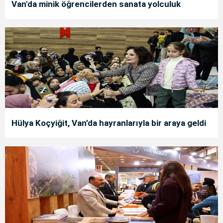
Van'da minik öğrencilerden sanata yolculuk
Hülya Koçyiğit, Van’da hayranlarıyla bir araya geldi