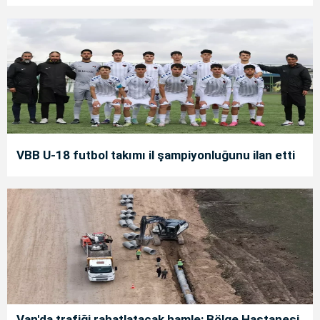
VBB U-18 futbol takımı il şampiyonluğunu ilan etti
Van'da trafiği rahatlatacak hamle: Bölge Hastanesi