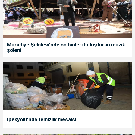
Muradiye Şelalesi’nde on binleri buluşturan müzik
şöleni
İpekyolu’nda temizlik mesaisi