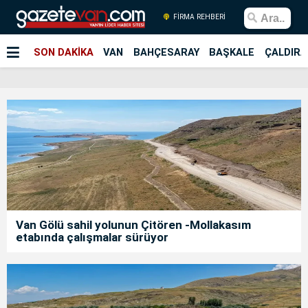
FİRMA REHBERİ
SON DAKİKA
VAN
BAHÇESARAY
BAŞKALE
ÇALDIRA
Van Gölü sahil yolunun Çitören -Mollakasım
etabında çalışmalar sürüyor