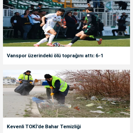
Vanspor üzerindeki ölü toprağını attı: 6-1
Kevenli TOKİ’de Bahar Temizliği