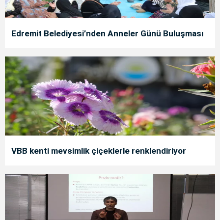
Edremit Belediyesi’nden Anneler Günü Buluşması
VBB kenti mevsimlik çiçeklerle renklendiriyor