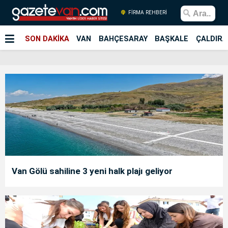
FİRMA REHBERİ
SON DAKİKA
VAN
BAHÇESARAY
BAŞKALE
ÇALDIRA
Van Gölü sahiline 3 yeni halk plajı geliyor