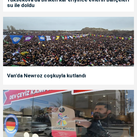
su ile doldu
Van'da Newroz coşkuyla kutlandı