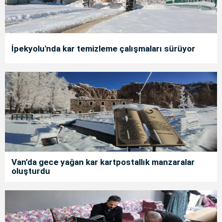
İpekyolu'nda kar temizleme çalışmaları sürüyor
Van’da gece yağan kar kartpostallık manzaralar
oluşturdu