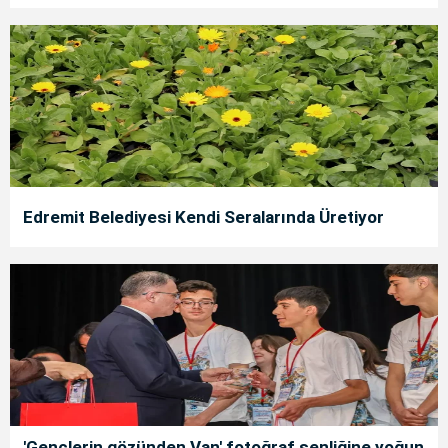
Edremit Belediyesi Kendi Seralarında Üretiyor
'Gençlerin gözünden Van' fotoğraf şenliğine yoğun