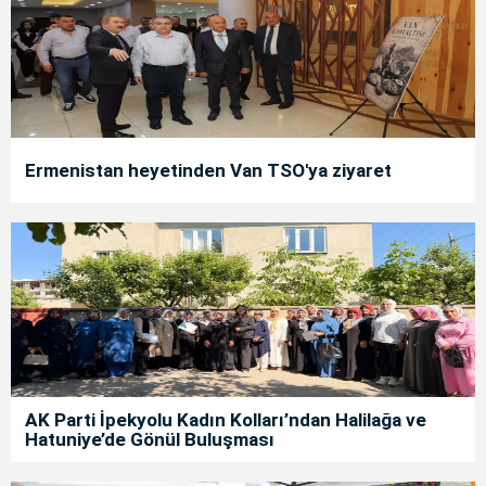
Ermenistan heyetinden Van TSO'ya ziyaret
AK Parti İpekyolu Kadın Kolları’ndan Halilağa ve
Hatuniye’de Gönül Buluşması