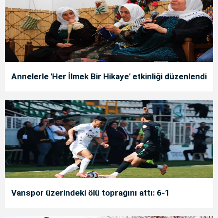
Annelerle 'Her İlmek Bir Hikaye' etkinliği düzenlendi
Vanspor üzerindeki ölü toprağını attı: 6-1