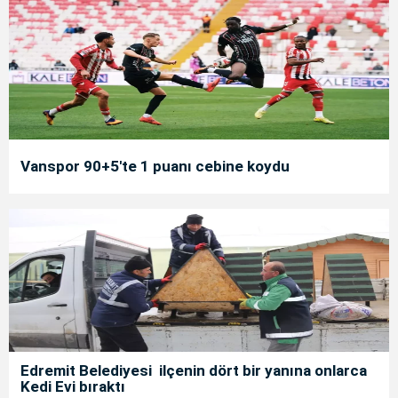
Vanspor 90+5'te 1 puanı cebine koydu
Edremit Belediyesi ilçenin dört bir yanına onlarca
Kedi Evi bıraktı