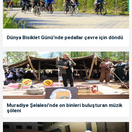
Dünya Bisiklet Günü’nde pedallar çevre için döndü
Muradiye Şelalesi’nde on binleri buluşturan müzik
şöleni