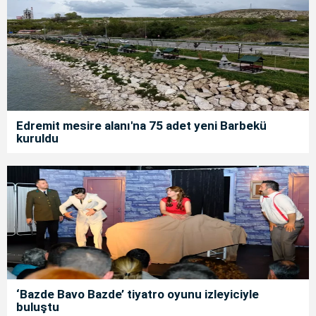
Edremit mesire alanı'na 75 adet yeni Barbekü
kuruldu
‘Bazde Bavo Bazde’ tiyatro oyunu izleyiciyle
buluştu