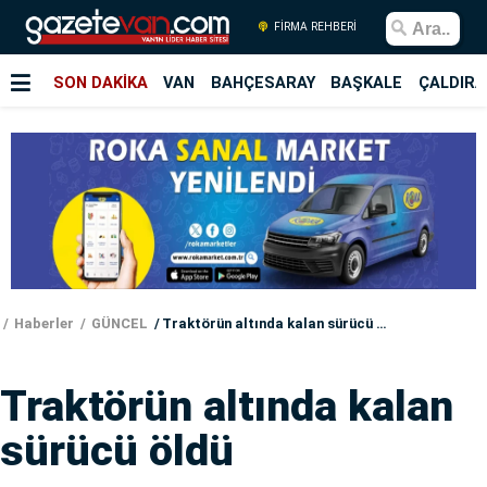
FİRMA REHBERİ
SON DAKİKA
VAN
BAHÇESARAY
BAŞKALE
ÇALDIRA
Haberler
GÜNCEL
Traktörün altında kalan sürücü öldü
Traktörün altında kalan
sürücü öldü