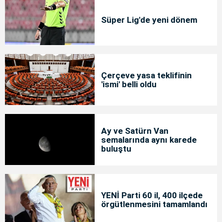
Süper Lig'de yeni dönem
Çerçeve yasa teklifinin
'ismi' belli oldu
Ay ve Satürn Van
semalarında aynı karede
buluştu
YENİ Parti 60 il, 400 ilçede
örgütlenmesini tamamlandı