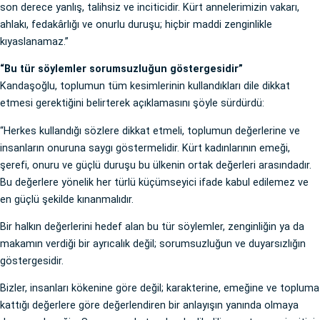
son derece yanlış, talihsiz ve inciticidir. Kürt annelerimizin vakarı,
ahlakı, fedakârlığı ve onurlu duruşu; hiçbir maddi zenginlikle
kıyaslanamaz.”
“Bu tür söylemler sorumsuzluğun göstergesidir”
Kandaşoğlu, toplumun tüm kesimlerinin kullandıkları dile dikkat
etmesi gerektiğini belirterek açıklamasını şöyle sürdürdü:
“Herkes kullandığı sözlere dikkat etmeli, toplumun değerlerine ve
insanların onuruna saygı göstermelidir. Kürt kadınlarının emeği,
şerefi, onuru ve güçlü duruşu bu ülkenin ortak değerleri arasındadır.
Bu değerlere yönelik her türlü küçümseyici ifade kabul edilemez ve
en güçlü şekilde kınanmalıdır.
Bir halkın değerlerini hedef alan bu tür söylemler, zenginliğin ya da
makamın verdiği bir ayrıcalık değil; sorumsuzluğun ve duyarsızlığın
göstergesidir.
Bizler, insanları kökenine göre değil; karakterine, emeğine ve topluma
kattığı değerlere göre değerlendiren bir anlayışın yanında olmaya