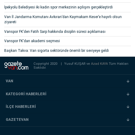
İpekyolu Belediyesi iki kadın spor merkezinin açılışını gerçekleştirdi
Van İl Jandarma Komutanı Avkıran’dan Kaymakam Keser’e hayırlı olsun
ziyareti
Vanspor FK'den Fatih Sarp hakkında disiplin süreci açıklaması
Vanspor FK'dan akademi seçmesi
Başkan Takva: Van sigorta sektöründe önemli bir seviyeye geldi
Copyright 2020
|
Yusuf KUŞAR ve
Azad KAYA
Tüm Hakları
Saklıdır.
VAN
KATEGORİ HABERLERİ
İLÇE HABERLERİ
GAZETEVAN