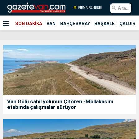
FİRMA REHBERİ
SON DAKİKA
VAN
BAHÇESARAY
BAŞKALE
ÇALDIRA
Van Gölü sahil yolunun Çitören -Mollakasım
etabında çalışmalar sürüyor