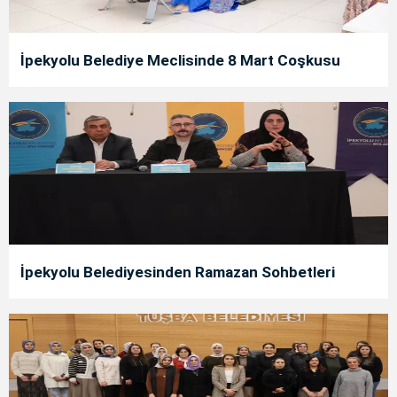
İpekyolu Belediye Meclisinde 8 Mart Coşkusu
İpekyolu Belediyesinden Ramazan Sohbetleri