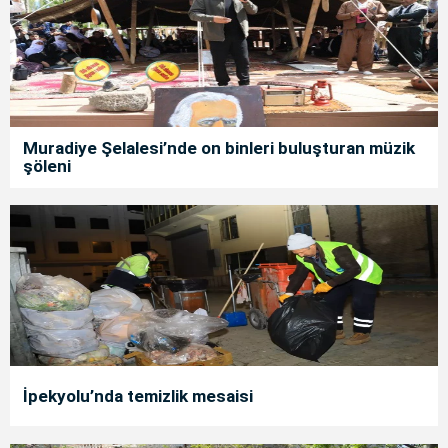
Muradiye Şelalesi’nde on binleri buluşturan müzik
şöleni
İpekyolu’nda temizlik mesaisi