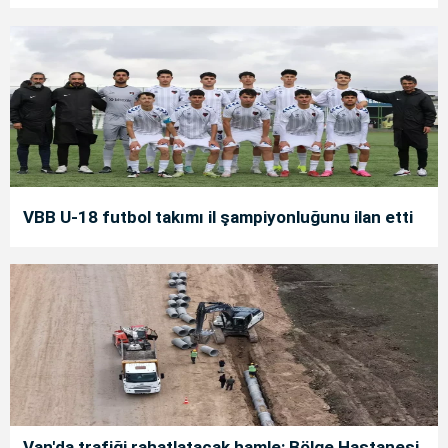
VBB U-18 futbol takımı il şampiyonluğunu ilan etti
Van'da trafiği rahatlatacak hamle: Bölge Hastanesi