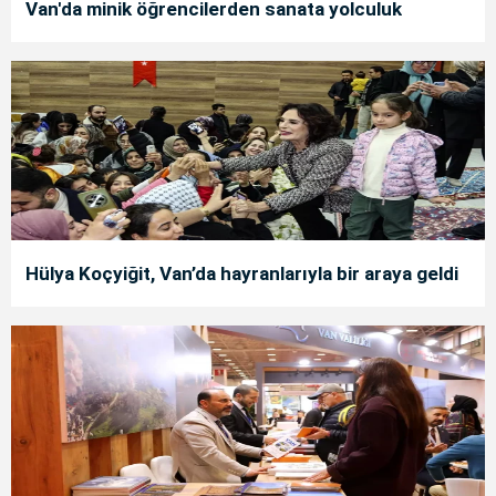
Van'da minik öğrencilerden sanata yolculuk
Hülya Koçyiğit, Van’da hayranlarıyla bir araya geldi