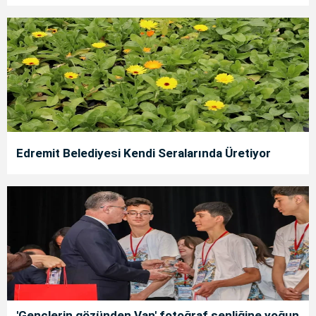
Edremit Belediyesi Kendi Seralarında Üretiyor
'Gençlerin gözünden Van' fotoğraf şenliğine yoğun