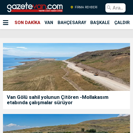
FİRMA REHBERİ
SON DAKİKA
VAN
BAHÇESARAY
BAŞKALE
ÇALDIRA
Van Gölü sahil yolunun Çitören -Mollakasım
etabında çalışmalar sürüyor