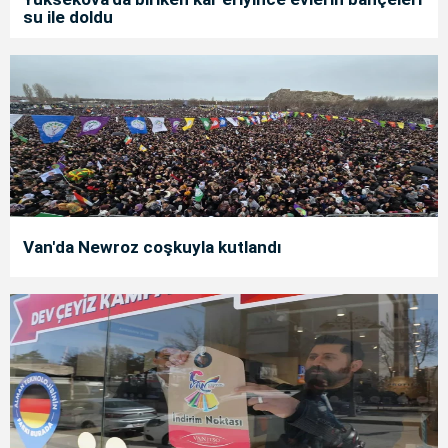
su ile doldu
Van'da Newroz coşkuyla kutlandı