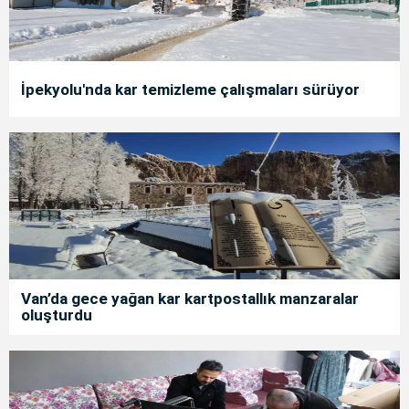
İpekyolu'nda kar temizleme çalışmaları sürüyor
Van’da gece yağan kar kartpostallık manzaralar
oluşturdu