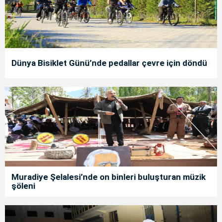
Dünya Bisiklet Günü’nde pedallar çevre için döndü
Muradiye Şelalesi’nde on binleri buluşturan müzik
şöleni