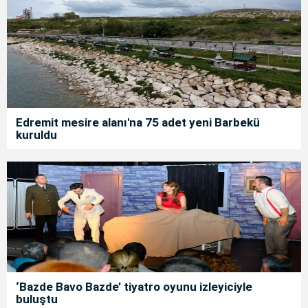
Edremit mesire alanı'na 75 adet yeni Barbekü
kuruldu
‘Bazde Bavo Bazde’ tiyatro oyunu izleyiciyle
buluştu