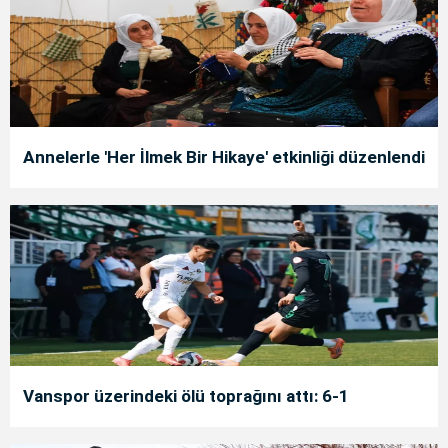
Annelerle 'Her İlmek Bir Hikaye' etkinliği düzenlendi
Vanspor üzerindeki ölü toprağını attı: 6-1