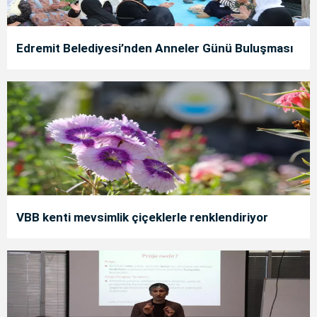
Edremit Belediyesi’nden Anneler Günü Buluşması
VBB kenti mevsimlik çiçeklerle renklendiriyor