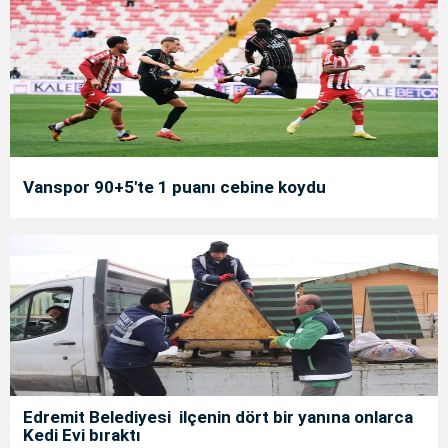
Vanspor 90+5'te 1 puanı cebine koydu
Edremit Belediyesi ilçenin dört bir yanına onlarca
Kedi Evi bıraktı