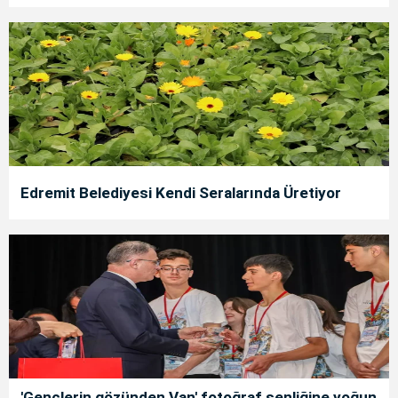
Edremit Belediyesi Kendi Seralarında Üretiyor
'Gençlerin gözünden Van' fotoğraf şenliğine yoğun