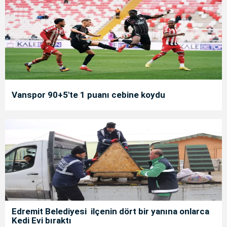
Vanspor 90+5'te 1 puanı cebine koydu
Edremit Belediyesi ilçenin dört bir yanına onlarca
Kedi Evi bıraktı