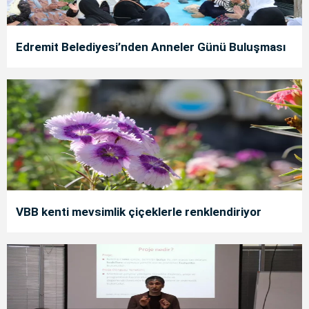
Edremit Belediyesi’nden Anneler Günü Buluşması
VBB kenti mevsimlik çiçeklerle renklendiriyor