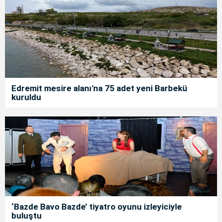
Edremit mesire alanı'na 75 adet yeni Barbekü
kuruldu
‘Bazde Bavo Bazde’ tiyatro oyunu izleyiciyle
buluştu