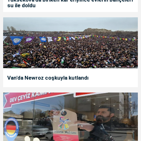
su ile doldu
Van'da Newroz coşkuyla kutlandı