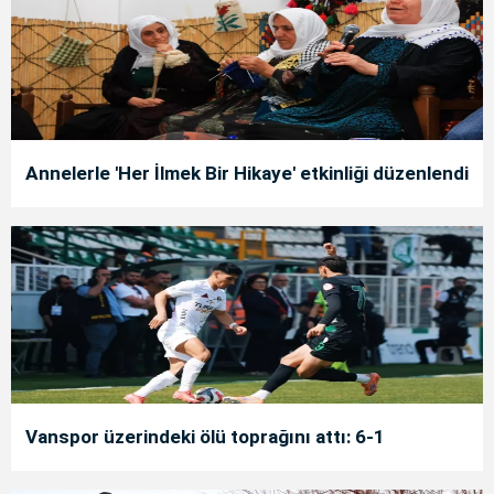
Annelerle 'Her İlmek Bir Hikaye' etkinliği düzenlendi
Vanspor üzerindeki ölü toprağını attı: 6-1