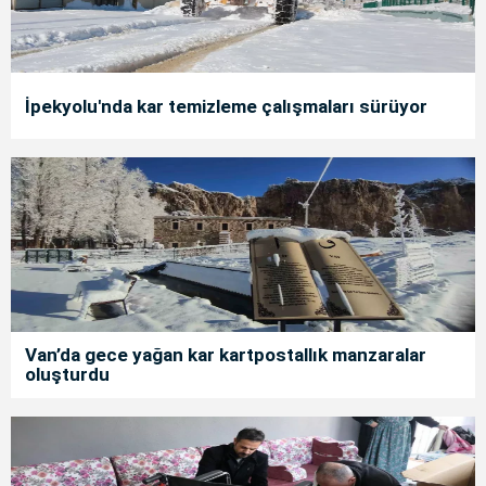
İpekyolu'nda kar temizleme çalışmaları sürüyor
Van’da gece yağan kar kartpostallık manzaralar
oluşturdu