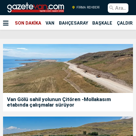
FİRMA REHBERİ
SON DAKİKA
VAN
BAHÇESARAY
BAŞKALE
ÇALDIRA
Van Gölü sahil yolunun Çitören -Mollakasım
etabında çalışmalar sürüyor