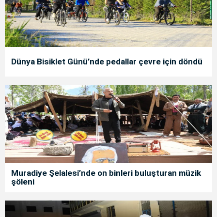
Dünya Bisiklet Günü’nde pedallar çevre için döndü
Muradiye Şelalesi’nde on binleri buluşturan müzik
şöleni