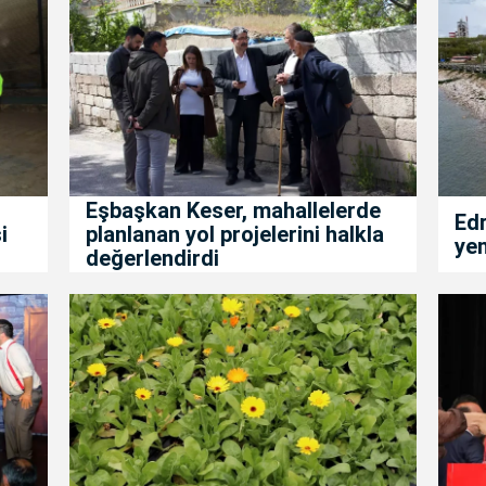
Eşbaşkan Keser, mahallelerde
Edr
i
planlanan yol projelerini halkla
yen
değerlendirdi