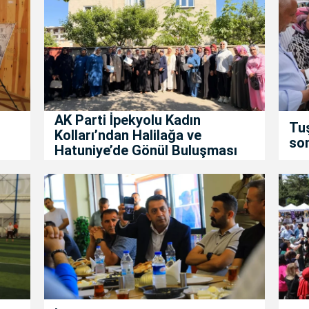
AK Parti İpekyolu Kadın
Tuş
Kolları’ndan Halilağa ve
son
Hatuniye’de Gönül Buluşması