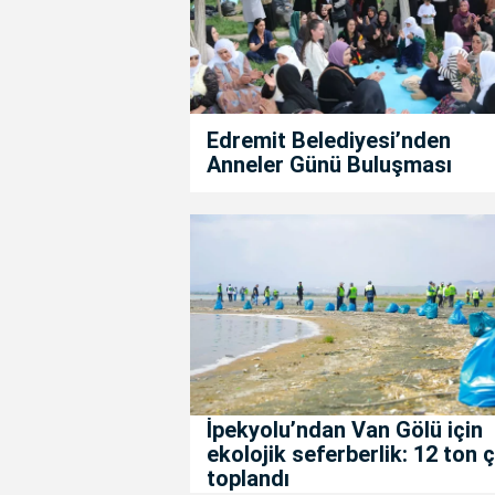
Edremit Belediyesi’nden
Anneler Günü Buluşması
İpekyolu’ndan Van Gölü için
ekolojik seferberlik: 12 ton 
toplandı