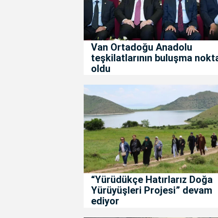
Van Ortadoğu Anadolu
teşkilatlarının buluşma nokt
oldu
“Yürüdükçe Hatırlarız Doğa
Yürüyüşleri Projesi” devam
ediyor