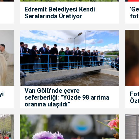
Edremit Belediyesi Kendi
'Ge
Seralarında Üretiyor
fot
Van Gölü’nde çevre
yi
Fot
seferberliği: “Yüzde 98 arıtma
Özt
oranına ulaşıldı”