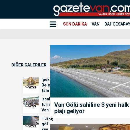
SON DAKİKA
VAN
BAHÇESARA
DİĞER GALERİLER
İpekyolu
Belediyesi
tahrip
edilen
İranlı
kiliseler
Van Gölü sahiline 3 yeni halk
turistler
için
plajı geliyor
Van'daki
h...
renk
Türkiye'nin
ve
göl
köpük
kıyısındaki