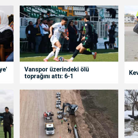
ye'
Vanspor üzerindeki ölü
Kev
toprağını attı: 6-1