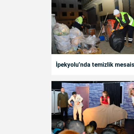
İpekyolu’nda temizlik mesais