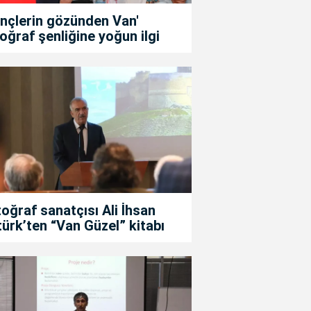
nçlerin gözünden Van'
oğraf şenliğine yoğun ilgi
oğraf sanatçısı Ali İhsan
ürk’ten “Van Güzel” kitabı