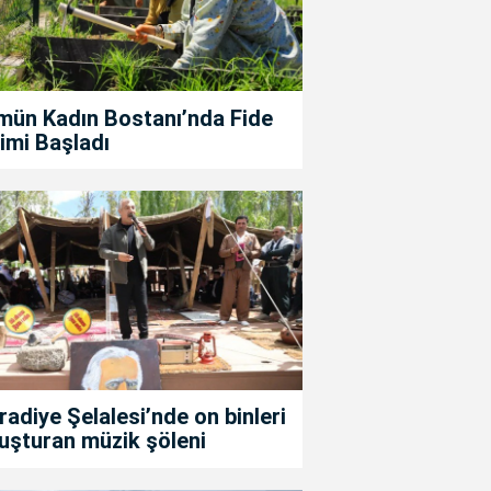
mün Kadın Bostanı’nda Fide
imi Başladı
adiye Şelalesi’nde on binleri
uşturan müzik şöleni