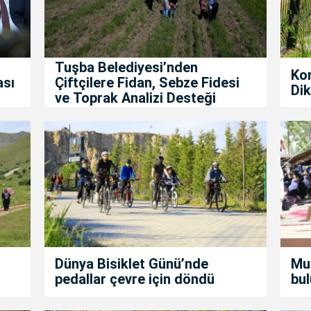
Tuşba Belediyesi’nden
Ko
ası
Çiftçilere Fidan, Sebze Fidesi
Dik
ve Toprak Analizi Desteği
Dünya Bisiklet Günü’nde
Mur
pedallar çevre için döndü
bul