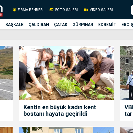
FİRMA REHBERİ
FOTO GALERİ
VİDEO GALERİ
Y
BAŞKALE
ÇALDIRAN
ÇATAK
GÜRPINAR
EDREMİT
ERCİ
Kentin en büyük kadın kent
VBB
bostanı hayata geçirildi
tar