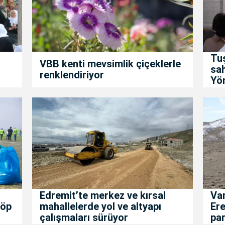
Tuş
VBB kenti mevsimlik çiçeklerle
sah
renklendiriyor
Yön
Edremit’te merkez ve kırsal
Van
çöp
mahallelerde yol ve altyapı
Ere
çalışmaları sürüyor
par