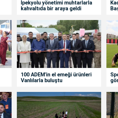
İpekyolu yönetimi muhtarlarla
Kad
kahvaltıda bir araya geldi
Ba
100 ADEM'in el emeği ürünleri
Spo
Vanlılarla buluştu
gör