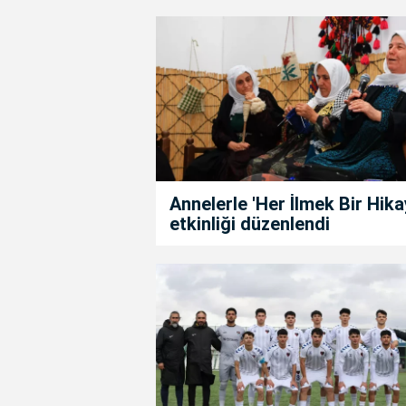
Annelerle 'Her İlmek Bir Hika
etkinliği düzenlendi