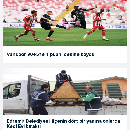
Vanspor 90+5'te 1 puanı cebine koydu
Edremit Belediyesi ilçenin dört bir yanına onlarca
Kedi Evi bıraktı