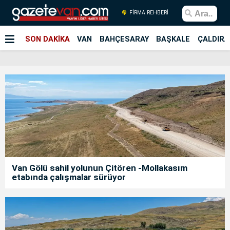
FİRMA REHBERİ
SON DAKİKA
VAN
BAHÇESARAY
BAŞKALE
ÇALDIRA
Van Gölü sahil yolunun Çitören -Mollakasım
etabında çalışmalar sürüyor