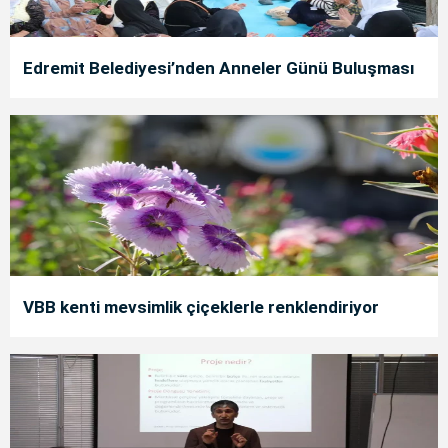
Edremit Belediyesi’nden Anneler Günü Buluşması
VBB kenti mevsimlik çiçeklerle renklendiriyor