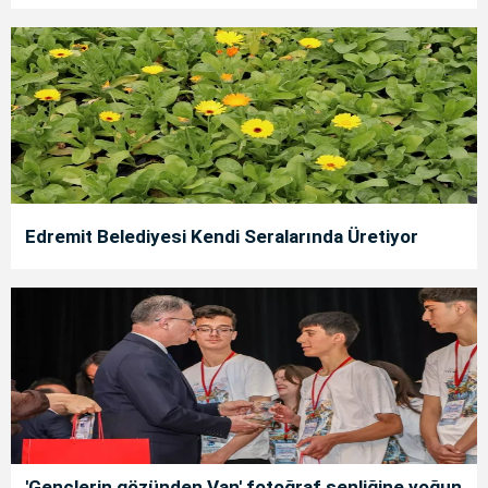
Edremit Belediyesi Kendi Seralarında Üretiyor
'Gençlerin gözünden Van' fotoğraf şenliğine yoğun