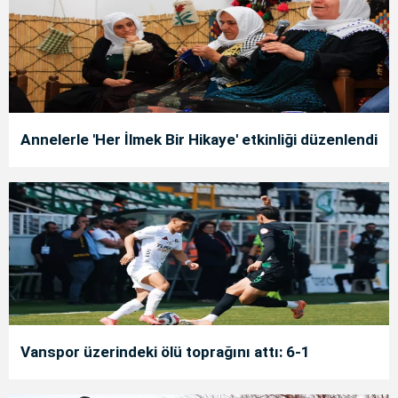
Annelerle 'Her İlmek Bir Hikaye' etkinliği düzenlendi
Vanspor üzerindeki ölü toprağını attı: 6-1