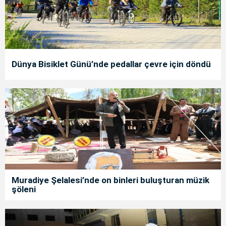
Dünya Bisiklet Günü’nde pedallar çevre için döndü
Muradiye Şelalesi’nde on binleri buluşturan müzik
şöleni