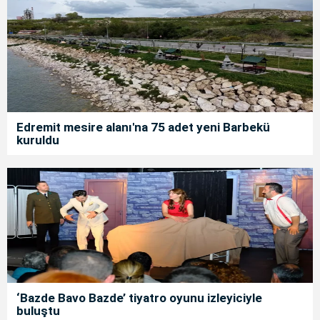
Edremit mesire alanı'na 75 adet yeni Barbekü
kuruldu
‘Bazde Bavo Bazde’ tiyatro oyunu izleyiciyle
buluştu