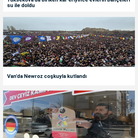
su ile doldu
Van'da Newroz coşkuyla kutlandı