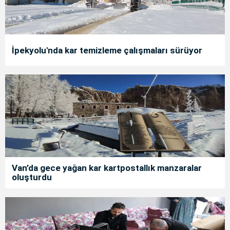
İpekyolu'nda kar temizleme çalışmaları sürüyor
Van’da gece yağan kar kartpostallık manzaralar
oluşturdu