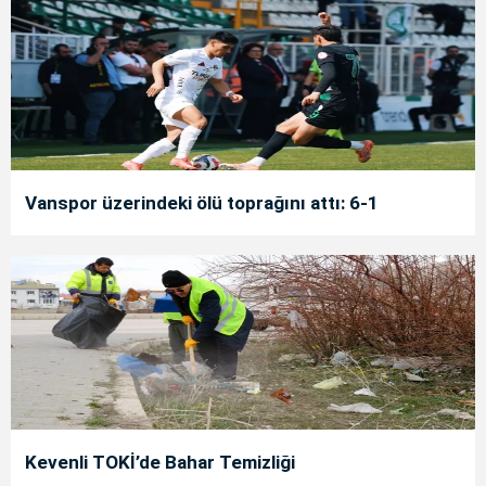
Vanspor üzerindeki ölü toprağını attı: 6-1
Kevenli TOKİ’de Bahar Temizliği