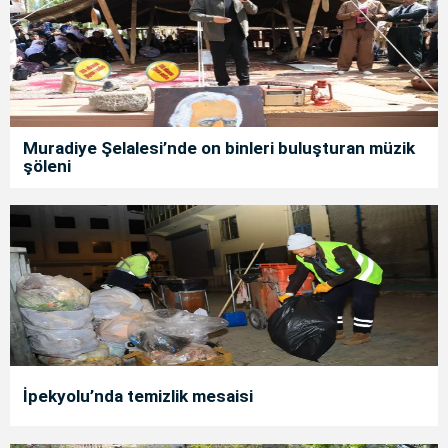
Muradiye Şelalesi’nde on binleri buluşturan müzik
şöleni
İpekyolu’nda temizlik mesaisi