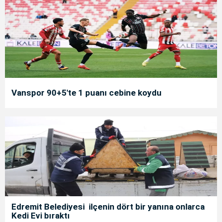
Vanspor 90+5'te 1 puanı cebine koydu
Edremit Belediyesi ilçenin dört bir yanına onlarca
Kedi Evi bıraktı