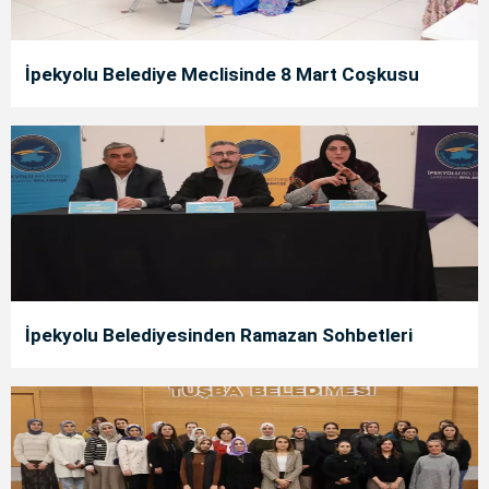
İpekyolu Belediye Meclisinde 8 Mart Coşkusu
İpekyolu Belediyesinden Ramazan Sohbetleri