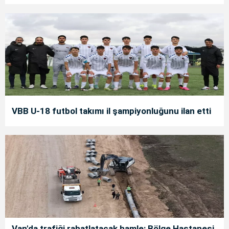
VBB U-18 futbol takımı il şampiyonluğunu ilan etti
Van'da trafiği rahatlatacak hamle: Bölge Hastanesi