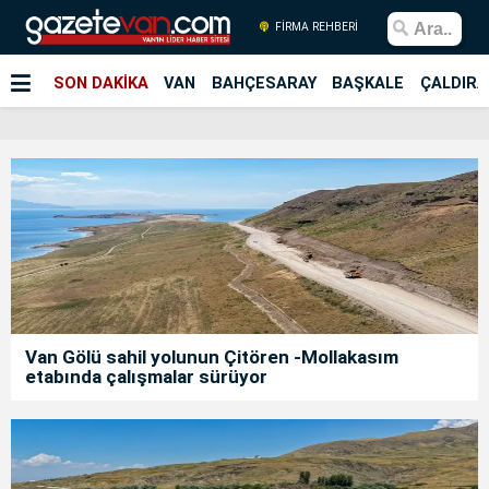
FİRMA REHBERİ
SON DAKİKA
VAN
BAHÇESARAY
BAŞKALE
ÇALDIRA
Van Gölü sahil yolunun Çitören -Mollakasım
etabında çalışmalar sürüyor