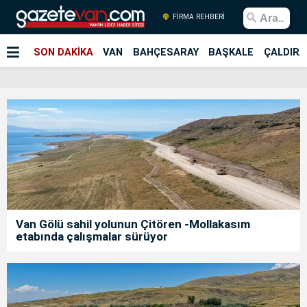
FİRMA REHBERİ
SON DAKİKA
VAN
BAHÇESARAY
BAŞKALE
ÇALDIRA
Van Gölü sahil yolunun Çitören -Mollakasım
etabında çalışmalar sürüyor