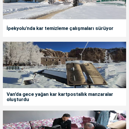
İpekyolu'nda kar temizleme çalışmaları sürüyor
Van’da gece yağan kar kartpostallık manzaralar
oluşturdu