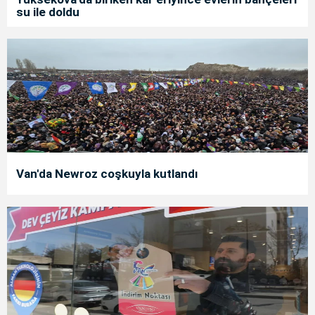
su ile doldu
Van'da Newroz coşkuyla kutlandı