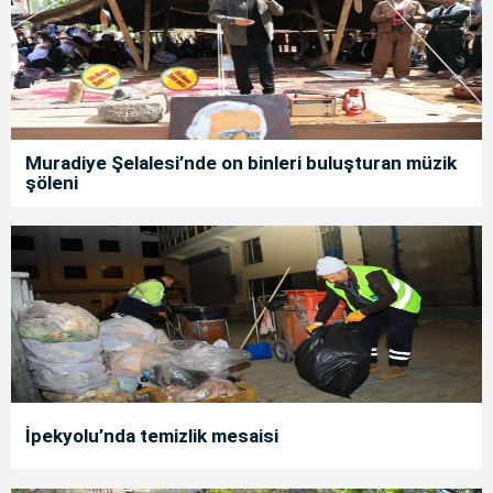
Muradiye Şelalesi’nde on binleri buluşturan müzik
şöleni
İpekyolu’nda temizlik mesaisi