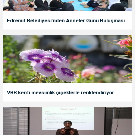
Edremit Belediyesi’nden Anneler Günü Buluşması
VBB kenti mevsimlik çiçeklerle renklendiriyor