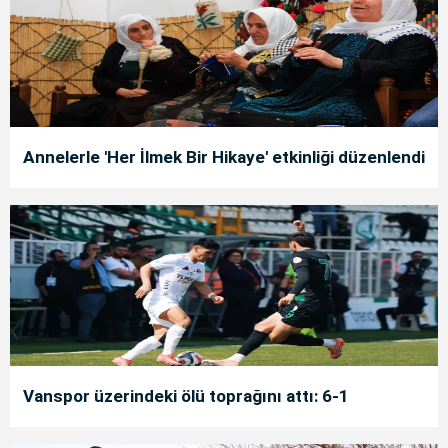
Annelerle 'Her İlmek Bir Hikaye' etkinliği düzenlendi
Vanspor üzerindeki ölü toprağını attı: 6-1