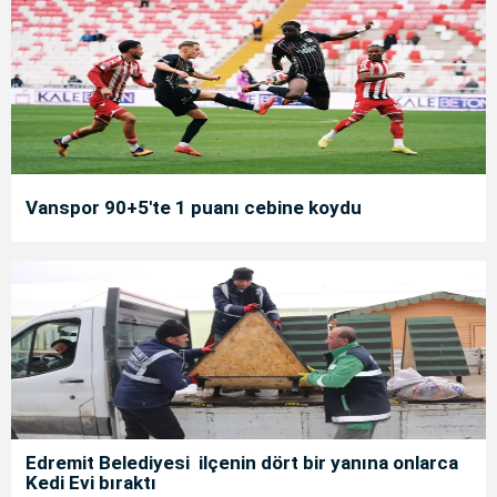
Vanspor 90+5'te 1 puanı cebine koydu
Edremit Belediyesi ilçenin dört bir yanına onlarca
Kedi Evi bıraktı