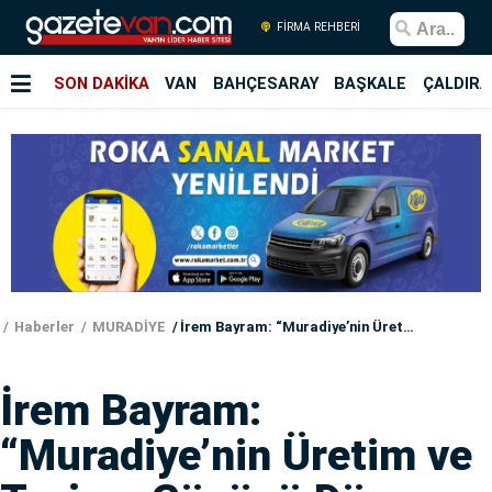
FİRMA REHBERİ
SON DAKİKA
VAN
BAHÇESARAY
BAŞKALE
ÇALDIRA
Haberler
MURADİYE
İrem Bayram: “Muradiye’nin Üretim ve Turizm Gücünü Dünyaya Açacağız”
İrem Bayram:
“Muradiye’nin Üretim ve