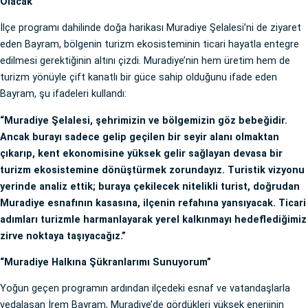
Olacak”
İlçe programı dahilinde doğa harikası Muradiye Şelalesi’ni de ziyaret
eden Bayram, bölgenin turizm ekosisteminin ticari hayatla entegre
edilmesi gerektiğinin altını çizdi. Muradiye’nin hem üretim hem de
turizm yönüyle çift kanatlı bir güce sahip olduğunu ifade eden
Bayram, şu ifadeleri kullandı:
“Muradiye Şelalesi, şehrimizin ve bölgemizin göz bebeğidir.
Ancak burayı sadece gelip geçilen bir seyir alanı olmaktan
çıkarıp, kent ekonomisine yüksek gelir sağlayan devasa bir
turizm ekosistemine dönüştürmek zorundayız. Turistik vizyonu
yerinde analiz ettik; buraya çekilecek nitelikli turist, doğrudan
Muradiye esnafının kasasına, ilçenin refahına yansıyacak. Ticari
adımları turizmle harmanlayarak yerel kalkınmayı hedeflediğimiz
zirve noktaya taşıyacağız.”
“Muradiye Halkına Şükranlarımı Sunuyorum”
Yoğun geçen programın ardından ilçedeki esnaf ve vatandaşlarla
vedalaşan İrem Bayram, Muradiye’de gördükleri yüksek enerjinin