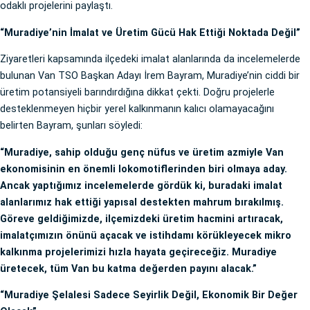
odaklı projelerini paylaştı.
“Muradiye’nin İmalat ve Üretim Gücü Hak Ettiği Noktada Değil”
Ziyaretleri kapsamında ilçedeki imalat alanlarında da incelemelerde
bulunan Van TSO Başkan Adayı İrem Bayram, Muradiye’nin ciddi bir
üretim potansiyeli barındırdığına dikkat çekti. Doğru projelerle
desteklenmeyen hiçbir yerel kalkınmanın kalıcı olamayacağını
belirten Bayram, şunları söyledi:
“Muradiye, sahip olduğu genç nüfus ve üretim azmiyle Van
ekonomisinin en önemli lokomotiflerinden biri olmaya aday.
Ancak yaptığımız incelemelerde gördük ki, buradaki imalat
alanlarımız hak ettiği yapısal destekten mahrum bırakılmış.
Göreve geldiğimizde, ilçemizdeki üretim hacmini artıracak,
imalatçımızın önünü açacak ve istihdamı körükleyecek mikro
kalkınma projelerimizi hızla hayata geçireceğiz. Muradiye
üretecek, tüm Van bu katma değerden payını alacak.”
“Muradiye Şelalesi Sadece Seyirlik Değil, Ekonomik Bir Değer