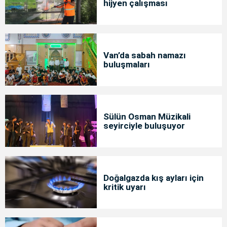
hijyen çalışması
Van’da sabah namazı
buluşmaları
Sülün Osman Müzikali
seyirciyle buluşuyor
Doğalgazda kış ayları için
kritik uyarı