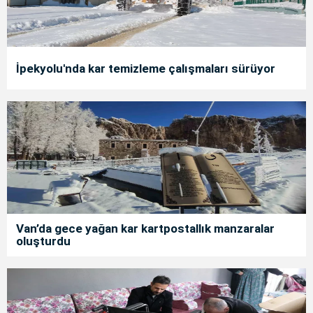
İpekyolu'nda kar temizleme çalışmaları sürüyor
Van’da gece yağan kar kartpostallık manzaralar
oluşturdu