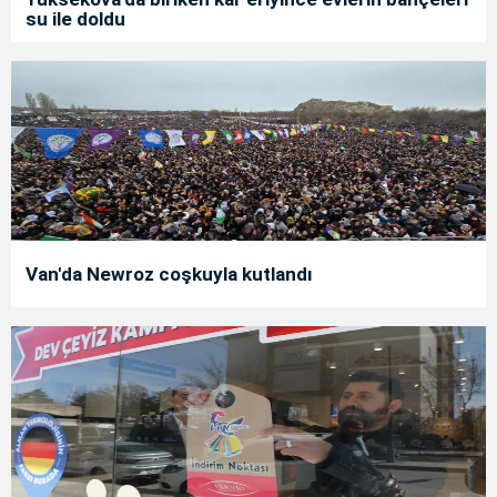
su ile doldu
Van'da Newroz coşkuyla kutlandı