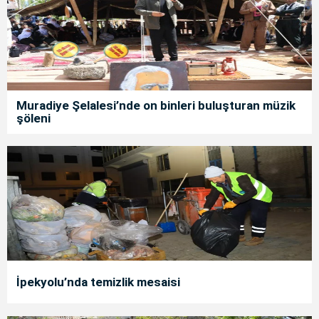
Muradiye Şelalesi’nde on binleri buluşturan müzik
şöleni
İpekyolu’nda temizlik mesaisi