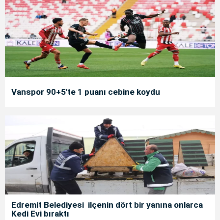
Vanspor 90+5'te 1 puanı cebine koydu
Edremit Belediyesi ilçenin dört bir yanına onlarca
Kedi Evi bıraktı