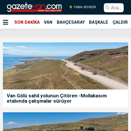
FİRMA REHBERİ
SON DAKİKA
VAN
BAHÇESARAY
BAŞKALE
ÇALDIRA
Van Gölü sahil yolunun Çitören -Mollakasım
etabında çalışmalar sürüyor