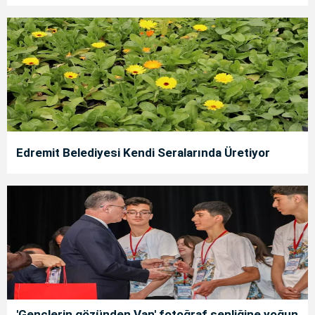
Edremit Belediyesi Kendi Seralarında Üretiyor
'Gençlerin gözünden Van' fotoğraf şenliğine yoğun