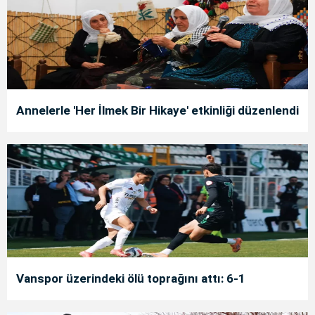
Annelerle 'Her İlmek Bir Hikaye' etkinliği düzenlendi
Vanspor üzerindeki ölü toprağını attı: 6-1