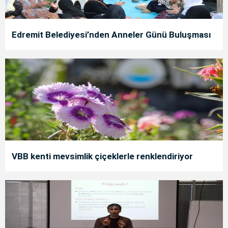
Edremit Belediyesi’nden Anneler Günü Buluşması
VBB kenti mevsimlik çiçeklerle renklendiriyor