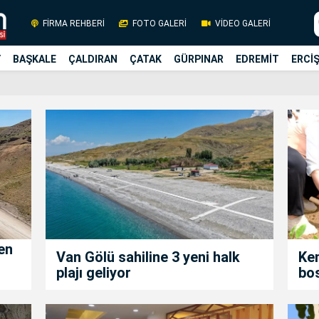
FİRMA REHBERİ
FOTO GALERİ
VİDEO GALERİ
Y
BAŞKALE
ÇALDIRAN
ÇATAK
GÜRPINAR
EDREMİT
ERCİ
en
Van Gölü sahiline 3 yeni halk
Ken
plajı geliyor
bos