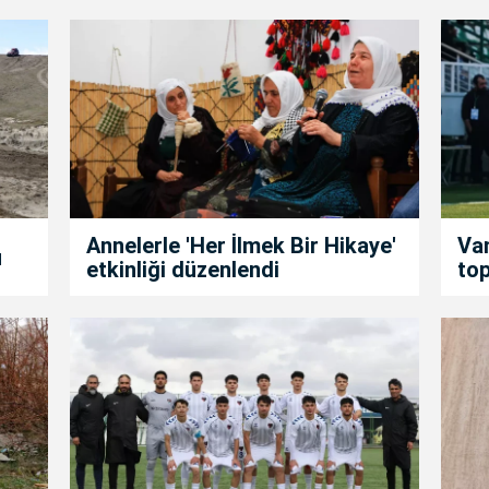
Annelerle 'Her İlmek Bir Hikaye'
Van
u
etkinliği düzenlendi
top