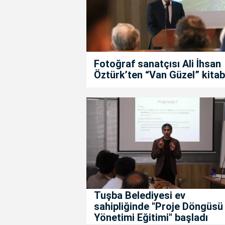
Fotoğraf sanatçısı Ali İhsan
Öztürk’ten “Van Güzel” kitab
Tuşba Belediyesi ev
sahipliğinde "Proje Döngüsü
Yönetimi Eğitimi" başladı