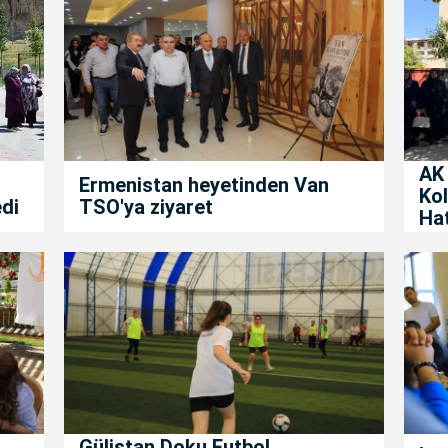
AK 
Ermenistan heyetinden Van
Kol
edi
TSO'ya ziyaret
Ha
Gülistan Doku Futbol