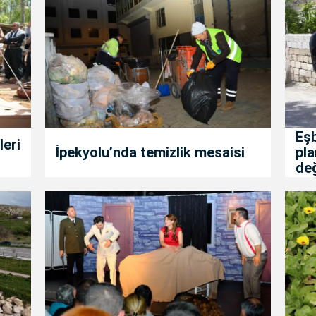
Eş
leri
İpekyolu’nda temizlik mesaisi
pla
değ