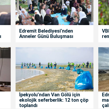
Edremit Belediyesi’nden
VBB
ı
Anneler Günü Buluşması
ren
İpekyolu’ndan Van Gölü için
Edr
ekolojik seferberlik: 12 ton çöp
mah
toplandı
çal