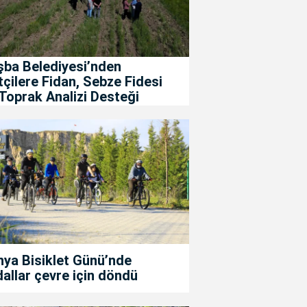
şba Belediyesi’nden
tçilere Fidan, Sebze Fidesi
Toprak Analizi Desteği
ya Bisiklet Günü’nde
allar çevre için döndü