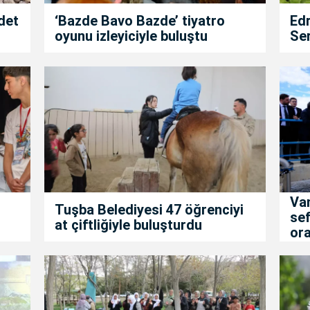
det
‘Bazde Bavo Bazde’ tiyatro
Edr
oyunu izleyiciyle buluştu
Ser
Va
Tuşba Belediyesi 47 öğrenciyi
sef
at çiftliğiyle buluşturdu
ora