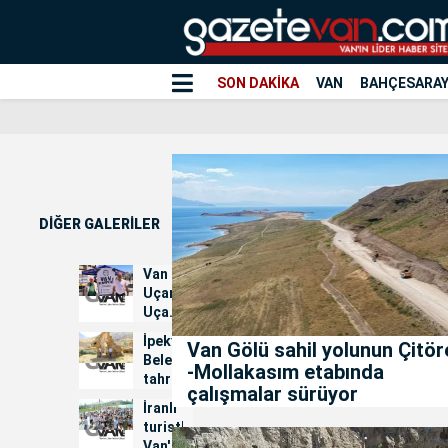
SON DAKİKA
VAN
BAHÇESARA
DİĞER GALERİLER
Van
Uçamıyor:
Uçak
Seferleri
İpekyolu
Van Gölü sahil yolunun Çitör
İçin
Belediyesi
-Mollakasım etabında
İmza
tahrip
Kampanyası...
çalışmalar sürüyor
edilen
İranlı
kiliseler
turistler
için
Van'daki