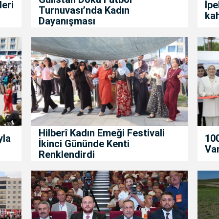
leri
İpe
Turnuvası’nda Kadın
kah
Dayanışması
Hilberî Kadın Emeği Festivali
yla
100
İkinci Gününde Kenti
Van
Renklendirdi