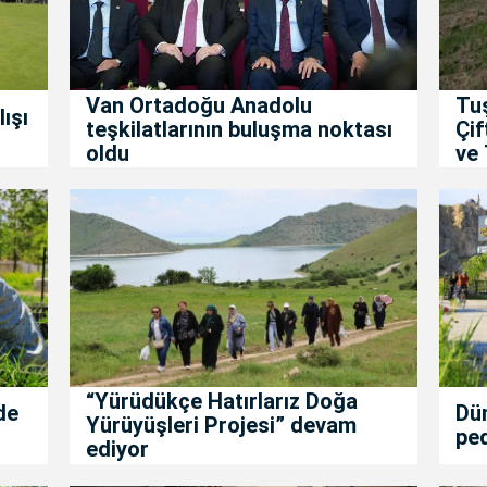
Van Ortadoğu Anadolu
Tu
ışı
teşkilatlarının buluşma noktası
Çif
oldu
ve 
“Yürüdükçe Hatırlarız Doğa
de
Dün
Yürüyüşleri Projesi” devam
ped
ediyor