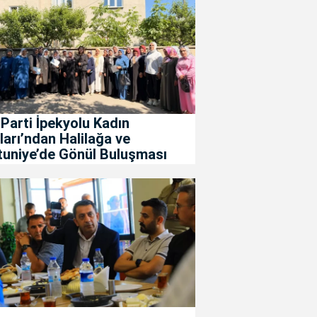
Parti İpekyolu Kadın
ları’ndan Halilağa ve
tuniye’de Gönül Buluşması