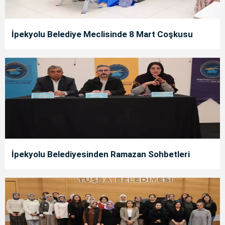
İpekyolu Belediye Meclisinde 8 Mart Coşkusu
İpekyolu Belediyesinden Ramazan Sohbetleri