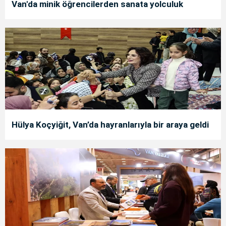
Van'da minik öğrencilerden sanata yolculuk
Hülya Koçyiğit, Van’da hayranlarıyla bir araya geldi