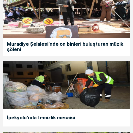
Muradiye Şelalesi’nde on binleri buluşturan müzik
şöleni
İpekyolu’nda temizlik mesaisi