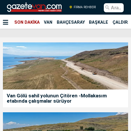
FİRMA REHBERİ
SON DAKİKA
VAN
BAHÇESARAY
BAŞKALE
ÇALDIRA
Van Gölü sahil yolunun Çitören -Mollakasım
etabında çalışmalar sürüyor