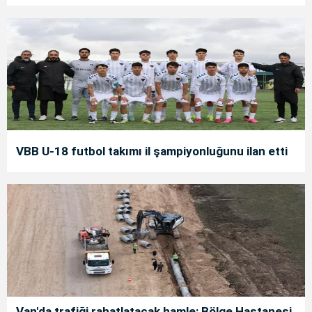
VBB U-18 futbol takımı il şampiyonluğunu ilan etti
Van'da trafiği rahatlatacak hamle: Bölge Hastanesi