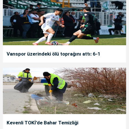
Vanspor üzerindeki ölü toprağını attı: 6-1
Kevenli TOKİ’de Bahar Temizliği