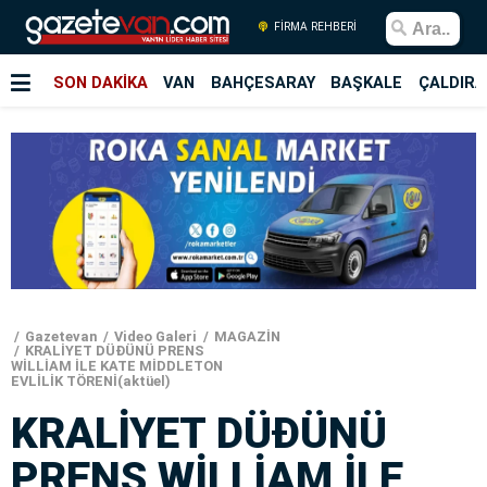
FİRMA REHBERİ
SON DAKİKA
VAN
BAHÇESARAY
BAŞKALE
ÇALDIRA
Gazetevan
Video Galeri
MAGAZİN
KRALİYET DÜÐÜNÜ PRENS
WİLLİAM İLE KATE MİDDLETON
EVLİLİK TÖRENİ(aktüel)
KRALİYET DÜÐÜNÜ
PRENS WİLLİAM İLE