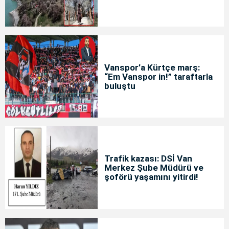
yoğunluğu
Vanspor’a Kürtçe marş:
“Em Vanspor in!” taraftarla
buluştu
Trafik kazası: DSİ Van
Merkez Şube Müdürü ve
şoförü yaşamını yitirdi!