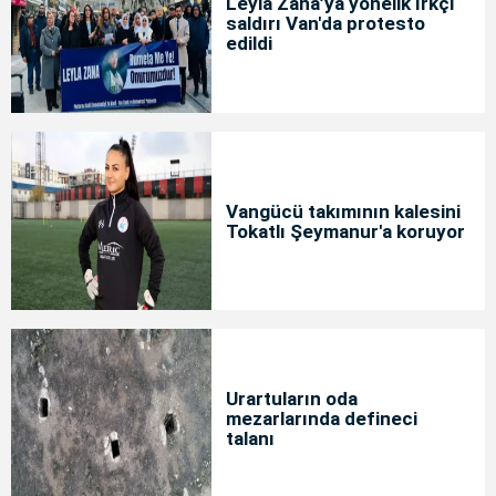
Leyla Zana’ya yönelik ırkçı
saldırı Van'da protesto
edildi
Vangücü takımının kalesini
Tokatlı Şeymanur'a koruyor
Urartuların oda
mezarlarında defineci
talanı