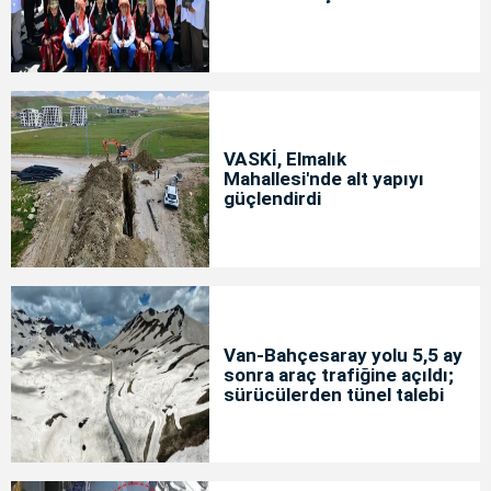
VASKİ, Elmalık
Mahallesi'nde alt yapıyı
güçlendirdi
Van-Bahçesaray yolu 5,5 ay
sonra araç trafiğine açıldı;
sürücülerden tünel talebi