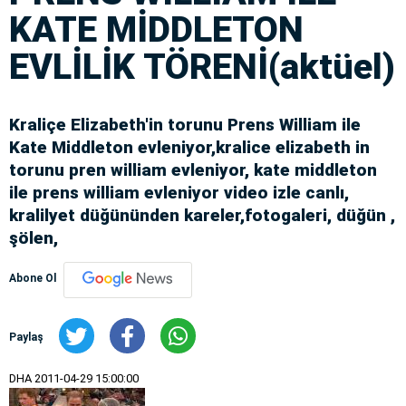
KATE MİDDLETON
EVLİLİK TÖRENİ(aktüel)
Kraliçe Elizabeth'in torunu Prens William ile
Kate Middleton evleniyor,kralice elizabeth in
torunu pren william evleniyor, kate middleton
ile prens william evleniyor video izle canlı,
kralilyet düğününden kareler,fotogaleri, düğün ,
şölen,
Abone Ol
Paylaş
DHA
2011-04-29 15:00:00