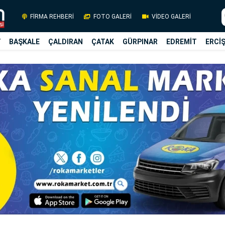
FİRMA REHBERİ
FOTO GALERİ
VİDEO GALERİ
Y
BAŞKALE
ÇALDIRAN
ÇATAK
GÜRPINAR
EDREMİT
ERCİ