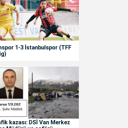
spor 1-3 İstanbulspor (TFF
ig)
fik kazası: DSİ Van Merkez