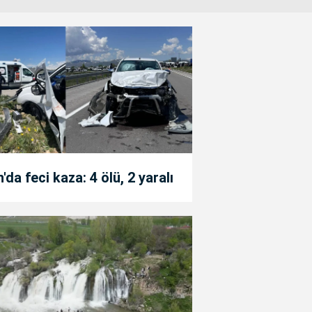
'da feci kaza: 4 ölü, 2 yaralı