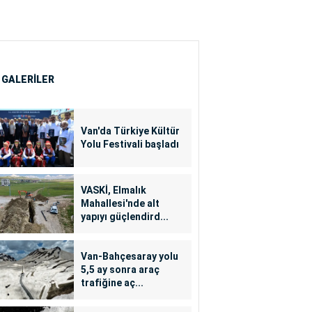
 GALERİLER
Van'da Türkiye Kültür
Yolu Festivali başladı
VASKİ, Elmalık
Mahallesi'nde alt
yapıyı güçlendird...
Van-Bahçesaray yolu
5,5 ay sonra araç
trafiğine aç...