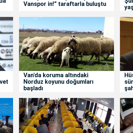
da
Şu
Vanspor in!” taraftarla buluştu
yaş
Van'da koruma altındaki
Hüs
vet
Norduz koyunu doğumları
sür
başladı
şa