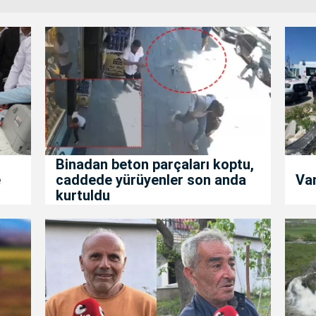
Binadan beton parçaları koptu,
e
caddede yürüyenler son anda
Van
kurtuldu