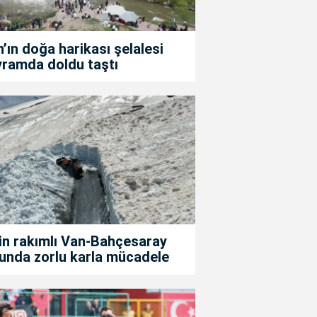
’ın doğa harikası şelalesi
yramda doldu taştı
in rakımlı Van-Bahçesaray
unda zorlu karla mücadele