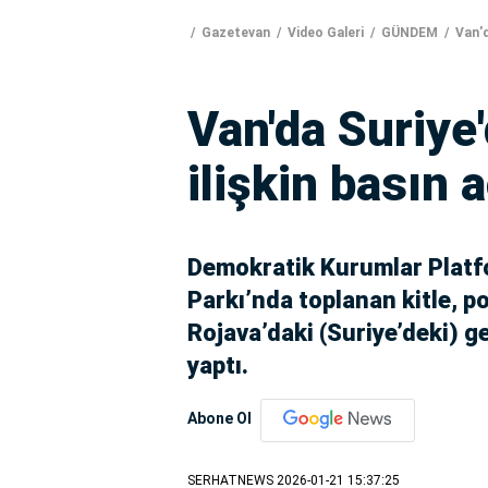
Gazetevan
Video Galeri
GÜNDEM
Van'd
Van'da Suriye
ilişkin basın 
Demokratik Kurumlar Platfo
Parkı’nda toplanan kitle, p
Rojava’daki (Suriye’deki) g
yaptı.
Abone Ol
SERHATNEWS
2026-01-21 15:37:25