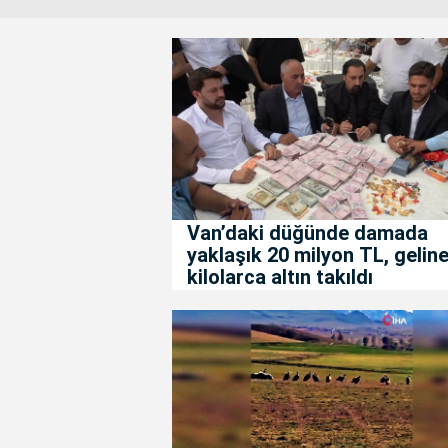
Van’daki düğünde damada
yaklaşık 20 milyon TL, gelin
kilolarca altın takıldı