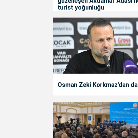
güzelleşen Akdamar Adası'n
turist yoğunluğu
Osman Zeki Korkmaz'dan da