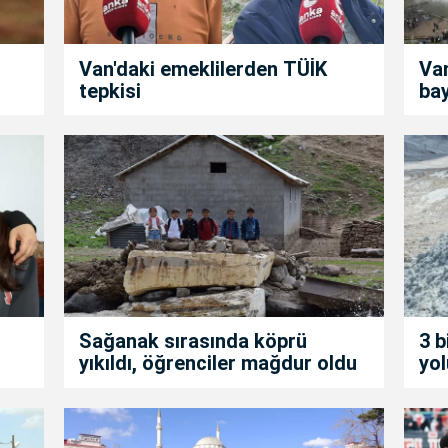
Van'daki emeklilerden TÜİK
Van
tepkisi
ba
i
Sağanak sırasında köprü
3 b
yıkıldı, öğrenciler mağdur oldu
yol