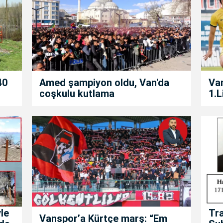
40
Amed şampiyon oldu, Van'da
Van
coşkulu kutlama
1.L
le
Tra
Vanspor’a Kürtçe marş: “Em