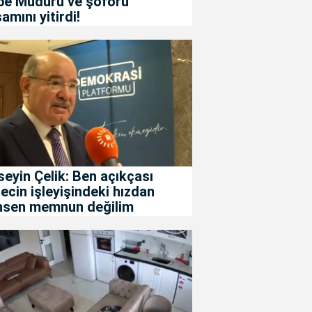
be Müdürü ve şoförü
amını yitirdi!
eyin Çelik: Ben açıkçası
ecin işleyişindeki hızdan
hsen memnun değilim