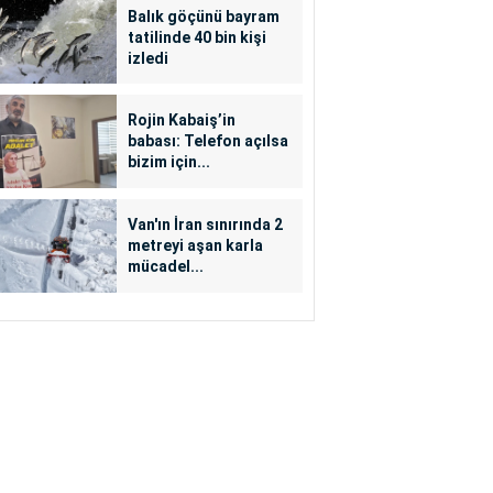
Balık göçünü bayram
tatilinde 40 bin kişi
izledi
Rojin Kabaiş’in
babası: Telefon açılsa
bizim için...
Van'ın İran sınırında 2
metreyi aşan karla
mücadel...