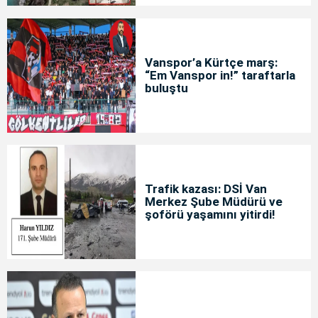
Vanspor’a Kürtçe marş:
“Em Vanspor in!” taraftarla
buluştu
Trafik kazası: DSİ Van
Merkez Şube Müdürü ve
şoförü yaşamını yitirdi!