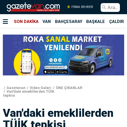
FİRMA REHBERİ
SON DAKİKA
VAN
BAHÇESARAY
BAŞKALE
ÇALDIRA
Gazetevan
Video Galeri
ÖNE ÇIKANLAR
Van'daki emeklilerden TÜİK
tepkisi
Van'daki emeklilerden
TÜİK tepkisi