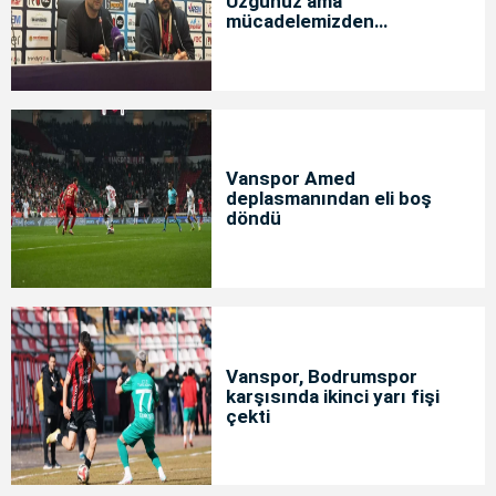
Üzgünüz ama
mücadelemizden
memnunuz
Vanspor Amed
deplasmanından eli boş
döndü
Vanspor, Bodrumspor
karşısında ikinci yarı fişi
çekti