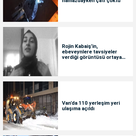
namazdayken çatı çöktü
Rojin Kabaiş’in,
ebeveynlere tavsiyeler
verdiği görüntüsü ortaya
çıktı
Van'da 110 yerleşim yeri
ulaşıma açıldı