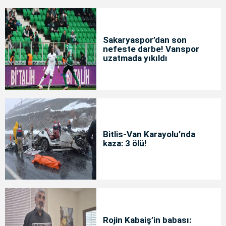
Sakaryaspor’dan son
nefeste darbe! Vanspor
uzatmada yıkıldı
Bitlis-Van Karayolu’nda
kaza: 3 ölü!
Rojin Kabaiş’in babası: