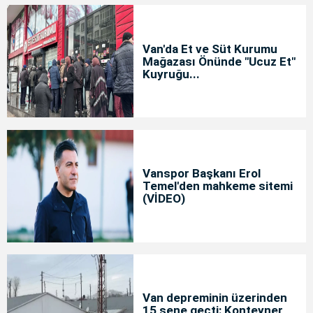
Van'da Et ve Süt Kurumu
Mağazası Önünde "Ucuz Et"
Kuyruğu...
Vanspor Başkanı Erol
Temel'den mahkeme sitemi
(VİDEO)
Van depreminin üzerinden
15 sene geçti: Konteyner