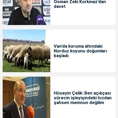
Osman Zeki Korkmaz'dan
davet
Van'da koruma altındaki
Norduz koyunu doğumları
başladı
Hüseyin Çelik: Ben açıkçası
sürecin işleyişindeki hızdan
şahsen memnun değilim