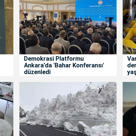
Demokrasi Platformu
Va
Ankara’da 'Bahar Konferansı'
de
düzenledi
ya