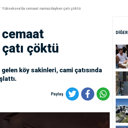
Yüksekova’da cemaat namazdayken çatı çöktü
 cemaat
DİĞER
çatı çöktü
gelen köy sakinleri, cami çatısında
lattı.
Paylaş