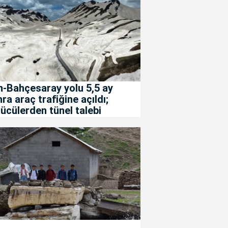
-Bahçesaray yolu 5,5 ay
ra araç trafiğine açıldı;
ücülerden tünel talebi