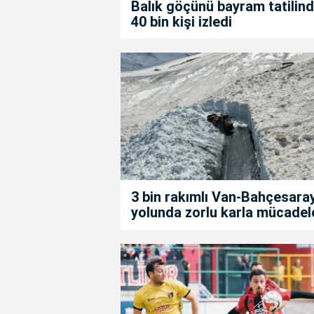
Balık göçünü bayram tatilin
40 bin kişi izledi
3 bin rakımlı Van-Bahçesara
yolunda zorlu karla mücadel