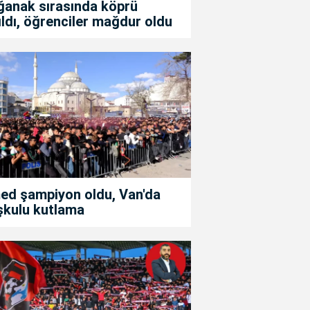
ğanak sırasında köprü
ıldı, öğrenciler mağdur oldu
ed şampiyon oldu, Van'da
şkulu kutlama