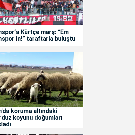
nspor’a Kürtçe marş: “Em
spor in!” taraftarla buluştu
'da koruma altındaki
rduz koyunu doğumları
ladı