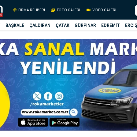
FİRMA REHBERİ
FOTO GALERİ
VİDEO GALERİ
Y
BAŞKALE
ÇALDIRAN
ÇATAK
GÜRPINAR
EDREMİT
ERCİ