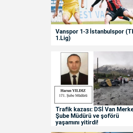
Vanspor 1-3 İstanbulspor (T
1.Lig)
Trafik kazası: DSİ Van Merk
Şube Müdürü ve şoförü
yaşamını yitirdi!