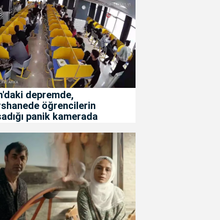
n'daki depremde,
rshanede öğrencilerin
şadığı panik kamerada