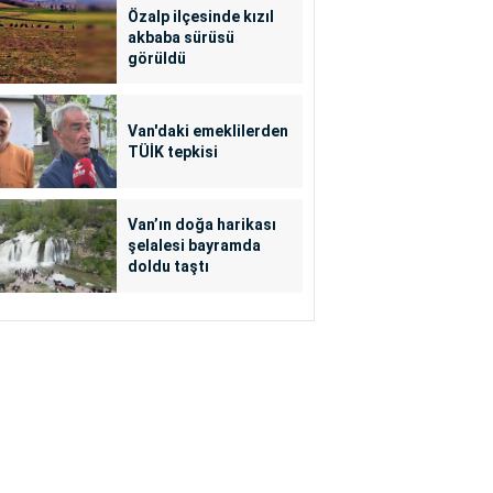
Özalp ilçesinde kızıl
akbaba sürüsü
görüldü
Van'daki emeklilerden
TÜİK tepkisi
Van’ın doğa harikası
şelalesi bayramda
doldu taştı