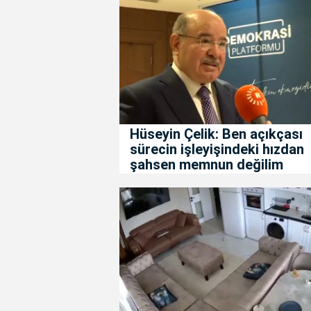
Hüseyin Çelik: Ben açıkçası
sürecin işleyişindeki hızdan
şahsen memnun değilim