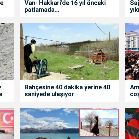
de
Van- Hakkari'de 16 yıl önceki
Sa
patlamada...
yık
y
Bahçesine 40 dakika yerine 40
Am
e
saniyede ulaşıyor
co