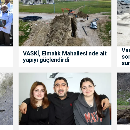
Van
VASKİ, Elmalık Mahallesi'nde alt
son
yapıyı güçlendirdi
sür