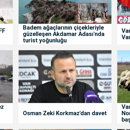
Badem ağaçlarının çiçekleriyle
FF
Va
güzelleşen Akdamar Adası'nda
Van
turist yoğunluğu
ez
Van
Osman Zeki Korkmaz'dan davet
No
baş