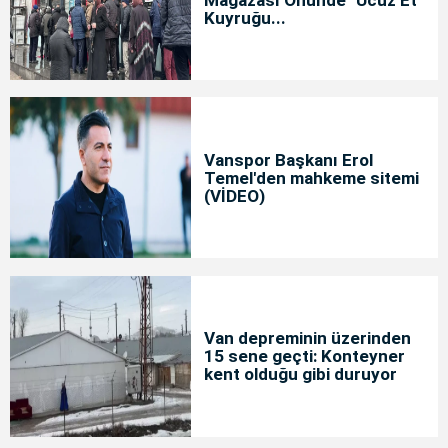
Kuyruğu...
Vanspor Başkanı Erol
Temel'den mahkeme sitemi
(VİDEO)
Van depreminin üzerinden
15 sene geçti: Konteyner
kent olduğu gibi duruyor