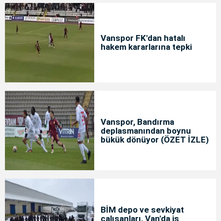
Vanspor FK'dan hatalı
hakem kararlarına tepki
Vanspor, Bandırma
deplasmanından boynu
bükük dönüyor (ÖZET İZLE)
BİM depo ve sevkiyat
çalışanları, Van'da iş