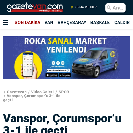
FİRMA REHBERİ
SON DAKİKA
VAN
BAHÇESARAY
BAŞKALE
ÇALDIRA
Gazetevan
Video Galeri
SPOR
Vanspor, Çorumspor’u 3-1 ile
geçti
Vanspor, Çorumspor’u
3-1 ile geçti