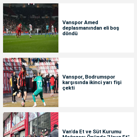
Vanspor Amed
deplasmanından eli boş
döndü
Vanspor, Bodrumspor
karşısında ikinci yarı fişi
çekti
Van'da Et ve Süt Kurumu
Mağazası Önünde "Ucuz Et"