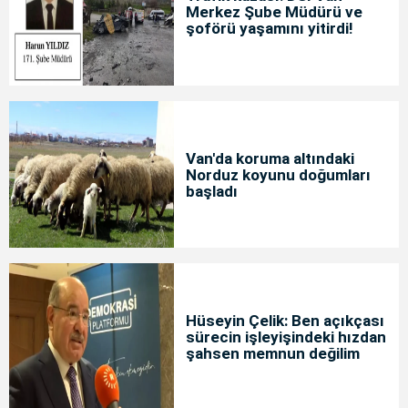
Merkez Şube Müdürü ve
şoförü yaşamını yitirdi!
Van'da koruma altındaki
Norduz koyunu doğumları
başladı
Hüseyin Çelik: Ben açıkçası
sürecin işleyişindeki hızdan
şahsen memnun değilim