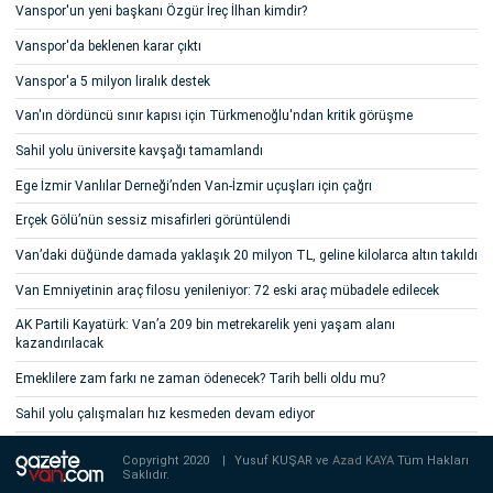
Vanspor'un yeni başkanı Özgür İreç İlhan kimdir?
Vanspor'da beklenen karar çıktı
Vanspor'a 5 milyon liralık destek
Van'ın dördüncü sınır kapısı için Türkmenoğlu'ndan kritik görüşme
Sahil yolu üniversite kavşağı tamamlandı
Ege İzmir Vanlılar Derneği’nden Van-İzmir uçuşları için çağrı
Erçek Gölü’nün sessiz misafirleri görüntülendi
Van’daki düğünde damada yaklaşık 20 milyon TL, geline kilolarca altın takıldı
Van Emniyetinin araç filosu yenileniyor: 72 eski araç mübadele edilecek
AK Partili Kayatürk: Van’a 209 bin metrekarelik yeni yaşam alanı
kazandırılacak
Emeklilere zam farkı ne zaman ödenecek? Tarih belli oldu mu?
Sahil yolu çalışmaları hız kesmeden devam ediyor
Copyright 2020
|
Yusuf KUŞAR ve
Azad KAYA
Tüm Hakları
Saklıdır.