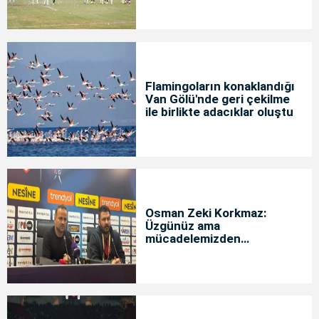
Flamingoların konaklandığı
Van Gölü'nde geri çekilme
ile birlikte adacıklar oluştu
Osman Zeki Korkmaz:
Üzgünüz ama
mücadelemizden
memnunuz