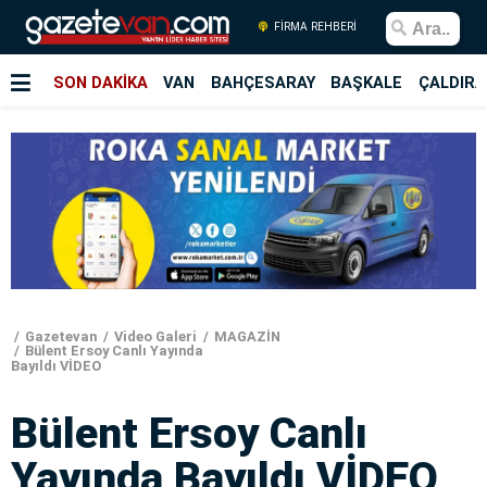
FİRMA REHBERİ
SON DAKİKA
VAN
BAHÇESARAY
BAŞKALE
ÇALDIRA
Gazetevan
Video Galeri
MAGAZİN
Bülent Ersoy Canlı Yayında
Bayıldı VİDEO
Bülent Ersoy Canlı
Yayında Bayıldı VİDEO