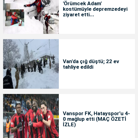
'Örümcek Adam'
kostümüyle depremzedeyi
ziyaret etti...
Van'da çığ düştü; 22 ev
tahliye edildi
Vanspor FK, Hatayspor’u 4-
0 mağlup etti (MAÇ ÖZETİ
İZLE)