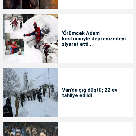
'Örümcek Adam'
kostümüyle depremzedeyi
ziyaret etti...
Van'da çığ düştü; 22 ev
tahliye edildi