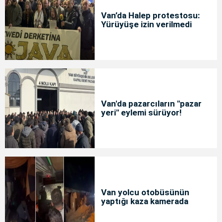
Van’da Halep protestosu:
Yürüyüşe izin verilmedi
Van'da pazarcıların "pazar
yeri" eylemi sürüyor!
Van yolcu otobüsünün
yaptığı kaza kamerada