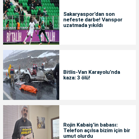
Sakaryaspor’dan son
nefeste darbe! Vanspor
uzatmada yıkıldı
Bitlis-Van Karayolu’nda
kaza: 3 ölü!
Rojin Kabaiş’in babası:
Telefon açılsa bizim için bir
umut olurdu