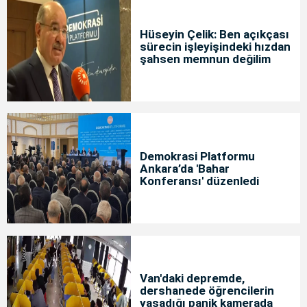
Hüseyin Çelik: Ben açıkçası
sürecin işleyişindeki hızdan
şahsen memnun değilim
Demokrasi Platformu
Ankara’da 'Bahar
Konferansı' düzenledi
Van'daki depremde,
dershanede öğrencilerin
yaşadığı panik kamerada