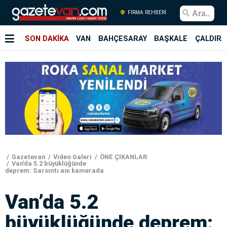
FİRMA REHBERİ
SON DAKİKA
VAN
BAHÇESARAY
BAŞKALE
ÇALDIRA
Gazetevan
Video Galeri
ÖNE ÇIKANLAR
Van’da 5.2 büyüklüğünde
deprem: Sarsıntı anı kamerada
Van’da 5.2
büyüklüğünde deprem: