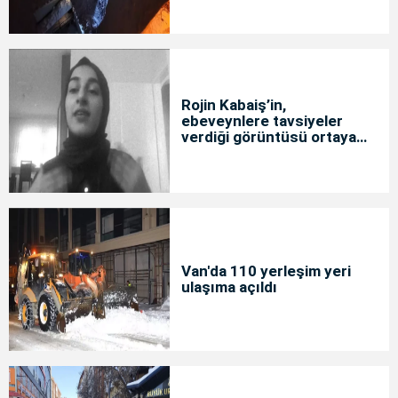
Rojin Kabaiş’in,
ebeveynlere tavsiyeler
verdiği görüntüsü ortaya
çıktı
Van'da 110 yerleşim yeri
ulaşıma açıldı