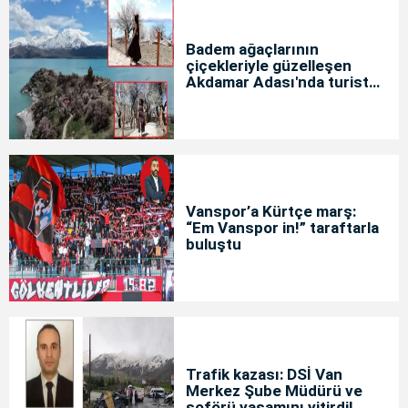
Badem ağaçlarının
çiçekleriyle güzelleşen
Akdamar Adası'nda turist
yoğunluğu
Vanspor’a Kürtçe marş:
“Em Vanspor in!” taraftarla
buluştu
Trafik kazası: DSİ Van
Merkez Şube Müdürü ve
şoförü yaşamını yitirdi!