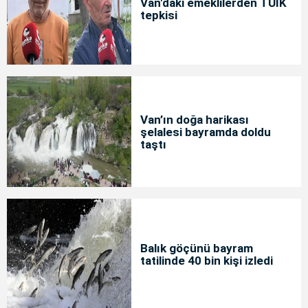
Van'daki emeklilerden TÜİK
tepkisi
Van’ın doğa harikası
şelalesi bayramda doldu
taştı
Balık göçünü bayram
tatilinde 40 bin kişi izledi