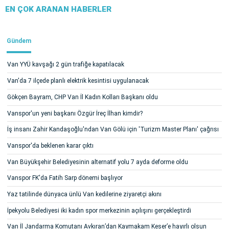
EN ÇOK ARANAN HABERLER
Gündem
Van YYÜ kavşağı 2 gün trafiğe kapatılacak
Van'da 7 ilçede planlı elektrik kesintisi uygulanacak
Gökçen Bayram, CHP Van İl Kadın Kolları Başkanı oldu
Vanspor'un yeni başkanı Özgür İreç İlhan kimdir?
İş insanı Zahir Kandaşoğlu'ndan Van Gölü için 'Turizm Master Planı' çağrısı
Vanspor'da beklenen karar çıktı
Van Büyükşehir Belediyesinin alternatif yolu 7 ayda deforme oldu
Vanspor FK'da Fatih Sarp dönemi başlıyor
Yaz tatilinde dünyaca ünlü Van kedilerine ziyaretçi akını
İpekyolu Belediyesi iki kadın spor merkezinin açılışını gerçekleştirdi
Van İl Jandarma Komutanı Avkıran’dan Kaymakam Keser’e hayırlı olsun