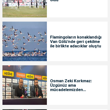
Flamingoların konaklandığı
Van Gölü'nde geri çekilme
ile birlikte adacıklar oluştu
Osman Zeki Korkmaz:
Üzgünüz ama
mücadelemizden
memnunuz