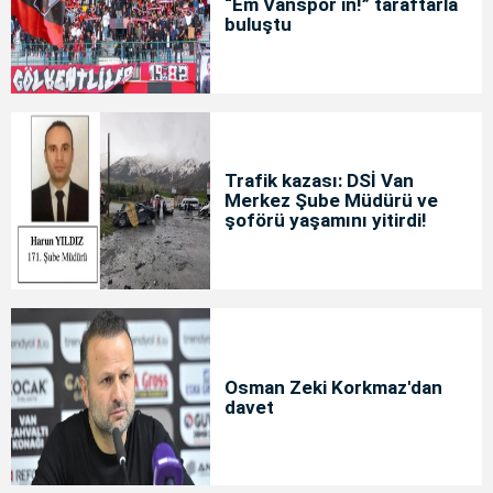
“Em Vanspor in!” taraftarla
buluştu
Trafik kazası: DSİ Van
Merkez Şube Müdürü ve
şoförü yaşamını yitirdi!
Osman Zeki Korkmaz'dan
davet