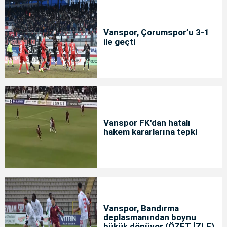
Vanspor, Çorumspor’u 3-1
ile geçti
Vanspor FK'dan hatalı
hakem kararlarına tepki
Vanspor, Bandırma
deplasmanından boynu
bükük dönüyor (ÖZET İZLE)