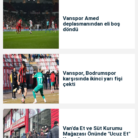
Vanspor Amed
deplasmanından eli boş
döndü
Vanspor, Bodrumspor
karşısında ikinci yarı fişi
çekti
Van'da Et ve Süt Kurumu
Mağazası Önünde "Ucuz Et"