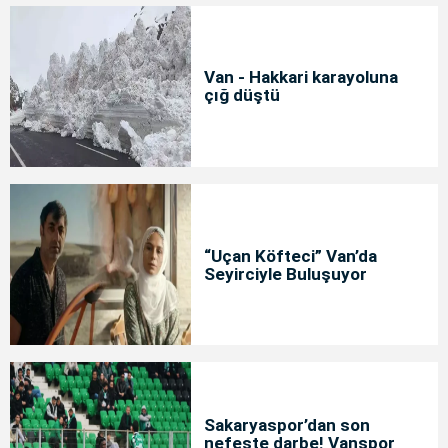
Van - Hakkari karayoluna
çığ düştü
“Uçan Köfteci” Van’da
Seyirciyle Buluşuyor
Sakaryaspor’dan son
nefeste darbe! Vanspor