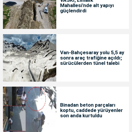
Mahallesi'nde alt yapıyı
güçlendirdi
Van-Bahçesaray yolu 5,5 ay
sonra araç trafiğine açıldı;
sürücülerden tünel talebi
Binadan beton parçaları
koptu, caddede yürüyenler
son anda kurtuldu