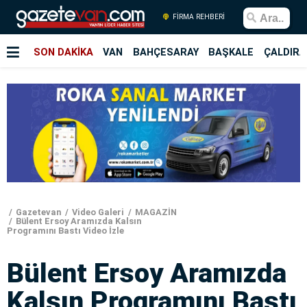
FİRMA REHBERİ
SON DAKİKA
VAN
BAHÇESARAY
BAŞKALE
ÇALDIRA
Gazetevan
Video Galeri
MAGAZİN
Bülent Ersoy Aramızda Kalsın
Programını Bastı Video İzle
Bülent Ersoy Aramızda
Kalsın Programını Bastı