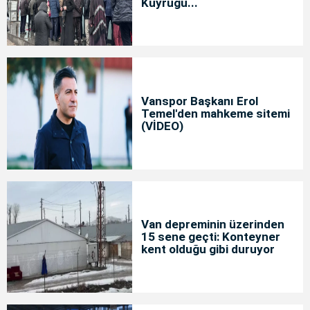
Kuyruğu...
Vanspor Başkanı Erol
Temel'den mahkeme sitemi
(VİDEO)
Van depreminin üzerinden
15 sene geçti: Konteyner
kent olduğu gibi duruyor