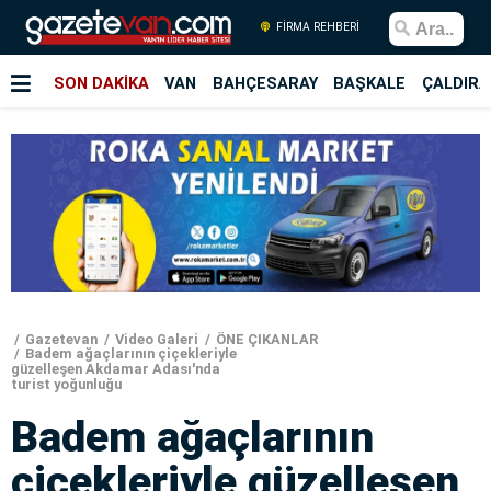
FİRMA REHBERİ
SON DAKİKA
VAN
BAHÇESARAY
BAŞKALE
ÇALDIRA
Gazetevan
Video Galeri
ÖNE ÇIKANLAR
Badem ağaçlarının çiçekleriyle
güzelleşen Akdamar Adası'nda
turist yoğunluğu
Badem ağaçlarının
çiçekleriyle güzelleşen