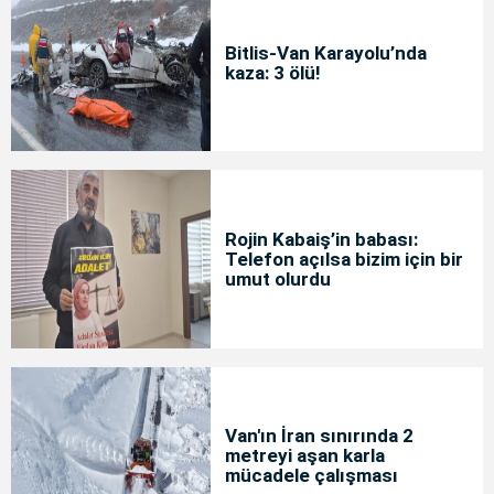
Bitlis-Van Karayolu’nda
kaza: 3 ölü!
Rojin Kabaiş’in babası:
Telefon açılsa bizim için bir
umut olurdu
Van'ın İran sınırında 2
metreyi aşan karla
mücadele çalışması