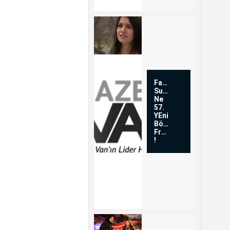
Fatmagülün
Suçu
Ne
57.
YEni
Bölüm
Fragmanı
!