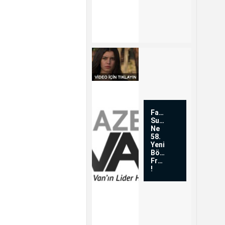
Fatmagülün
Suçu
Ne
58.
Yeni
Bölüm
Fragmanı
!