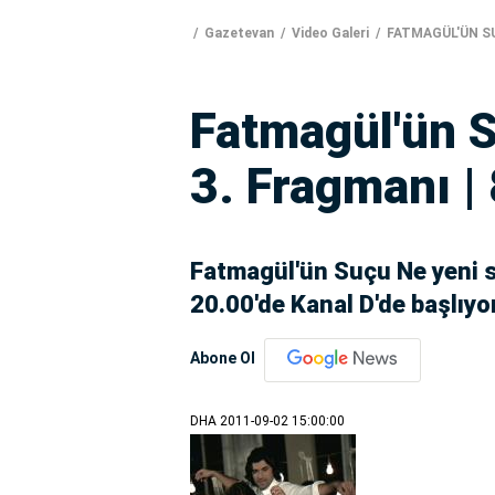
Gazetevan
Video Galeri
FATMAGÜL'ÜN SU
Fatmagül'ün 
3. Fragmanı |
Fatmagül'ün Suçu Ne yeni 
20.00'de Kanal D'de başlıyor
Abone Ol
DHA
2011-09-02 15:00:00