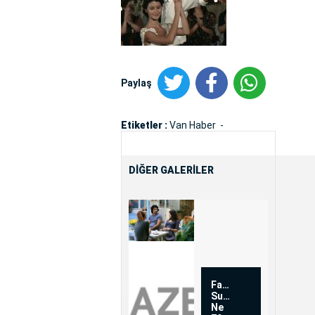
Paylaş
Etiketler :
Van Haber
DİĞER GALERİLER
Fatmagülün
Suçu
Ne