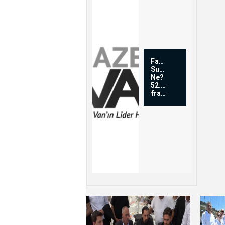
Fatmagül'ün
Suçu
Ne?
52.Bölüm
fragmanı