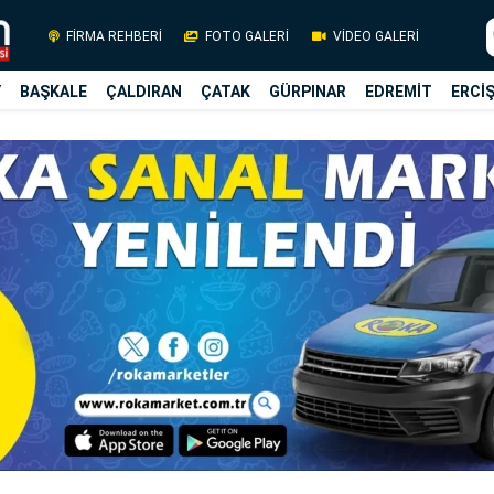
FİRMA REHBERİ
FOTO GALERİ
VİDEO GALERİ
Y
BAŞKALE
ÇALDIRAN
ÇATAK
GÜRPINAR
EDREMİT
ERCİ