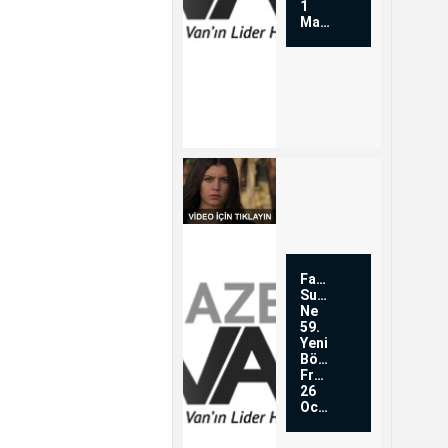
1
Mart
Fatmagülün
Suçu
Ne
59.
Yeni
Bölüm
Fragmanı
26
Ocak...