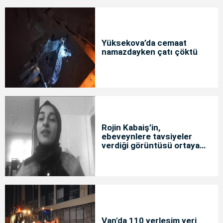
Yüksekova’da cemaat
namazdayken çatı çöktü
Rojin Kabaiş’in,
ebeveynlere tavsiyeler
verdiği görüntüsü ortaya
çıktı
Van'da 110 yerleşim yeri