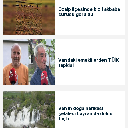
Özalp ilçesinde kızıl akbaba
sürüsü görüldü
Van'daki emeklilerden TÜİK
tepkisi
Van’ın doğa harikası
şelalesi bayramda doldu
taştı