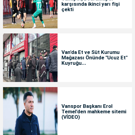
karşısında ikinci yarı fişi
çekti
Van'da Et ve Süt Kurumu
Mağazası Önünde "Ucuz Et"
Kuyruğu...
Vanspor Başkanı Erol
Temel'den mahkeme sitemi
(VİDEO)