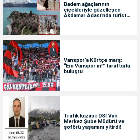
Badem ağaçlarının
çiçekleriyle güzelleşen
Akdamar Adası'nda turist
yoğunluğu
Vanspor’a Kürtçe marş:
“Em Vanspor in!” taraftarla
buluştu
Trafik kazası: DSİ Van
Merkez Şube Müdürü ve
şoförü yaşamını yitirdi!