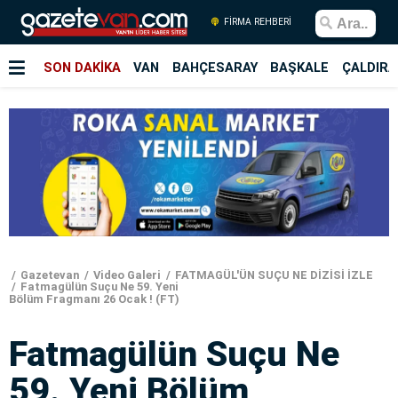
FİRMA REHBERİ
SON DAKİKA
VAN
BAHÇESARAY
BAŞKALE
ÇALDIRA
Gazetevan
Video Galeri
FATMAGÜL'ÜN SUÇU NE DİZİSİ İZLE
Fatmagülün Suçu Ne 59. Yeni
Bölüm Fragmanı 26 Ocak ! (FT)
Fatmagülün Suçu Ne
59. Yeni Bölüm