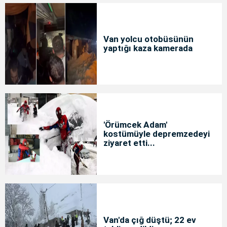
Van yolcu otobüsünün
yaptığı kaza kamerada
'Örümcek Adam'
kostümüyle depremzedeyi
ziyaret etti...
Van'da çığ düştü; 22 ev