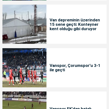
Van depreminin üzerinden
15 sene geçti: Konteyner
kent olduğu gibi duruyor
Vanspor, Çorumspor’u 3-1
ile geçti
Vanspor FK'dan hatalı