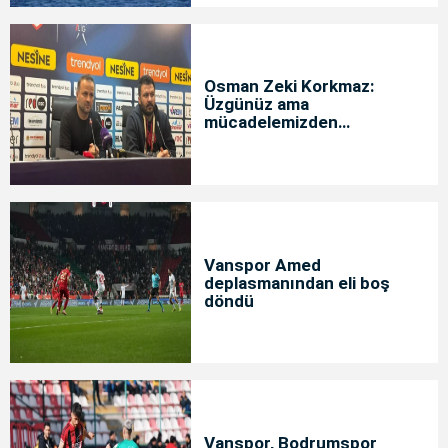
Osman Zeki Korkmaz:
Üzgünüz ama
mücadelemizden
memnunuz
Vanspor Amed
deplasmanından eli boş
döndü
Vanspor, Bodrumspor