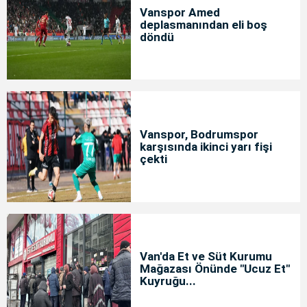
Vanspor Amed
deplasmanından eli boş
döndü
Vanspor, Bodrumspor
karşısında ikinci yarı fişi
çekti
Van'da Et ve Süt Kurumu
Mağazası Önünde "Ucuz Et"
Kuyruğu...