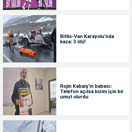
Bitlis-Van Karayolu’nda
kaza: 3 ölü!
Rojin Kabaiş’in babası:
Telefon açılsa bizim için bir
umut olurdu