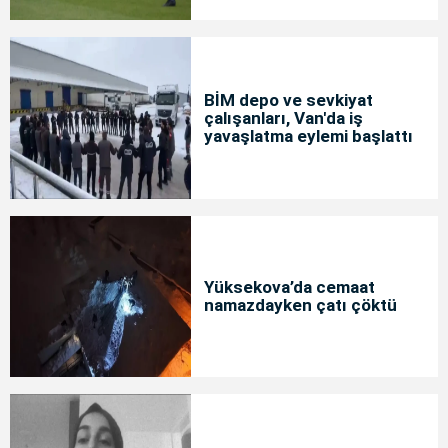
BİM depo ve sevkiyat
çalışanları, Van'da iş
yavaşlatma eylemi başlattı
Yüksekova’da cemaat
namazdayken çatı çöktü