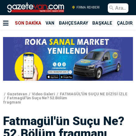
FİRMA REHBERİ
SON DAKİKA
VAN
BAHÇESARAY
BAŞKALE
ÇALDIRA
Gazetevan
Video Galeri
FATMAGÜL'ÜN SUÇU NE DİZİSİ İZLE
Fatmagül'ün Suçu Ne? 52.Bölüm
fragmanı
Fatmagül'ün Suçu Ne?
52.Bölüm fragmanı