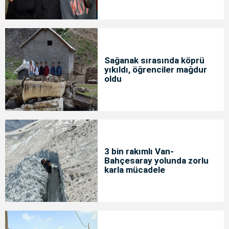
Sağanak sırasında köprü
yıkıldı, öğrenciler mağdur
oldu
3 bin rakımlı Van-
Bahçesaray yolunda zorlu
karla mücadele