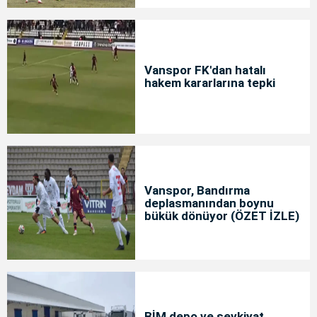
Vanspor FK'dan hatalı
hakem kararlarına tepki
Vanspor, Bandırma
deplasmanından boynu
bükük dönüyor (ÖZET İZLE)
BİM depo ve sevkiyat