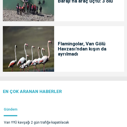
Barajı’na araç uçtu: 3 ölü
Flamingolar, Van Gölü
Havzası'ndan kışın da
ayrılmadı
EN ÇOK ARANAN HABERLER
Gündem
Van YYÜ kavşağı 2 gün trafiğe kapatılacak