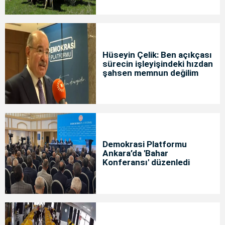
Hüseyin Çelik: Ben açıkçası
sürecin işleyişindeki hızdan
şahsen memnun değilim
Demokrasi Platformu
Ankara’da 'Bahar
Konferansı' düzenledi