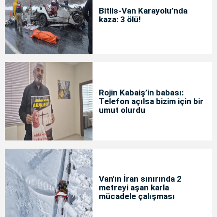
Bitlis-Van Karayolu’nda
kaza: 3 ölü!
Rojin Kabaiş’in babası:
Telefon açılsa bizim için bir
umut olurdu
Van'ın İran sınırında 2
metreyi aşan karla
mücadele çalışması