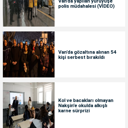
Van'da yapılan yürüyüşe
polis müdahalesi (VİDEO)
Van'da gözaltına alınan 54
kişi serbest bırakıldı
Kol ve bacakları olmayan
Nakşin’e okulda alkışlı
karne sürprizi