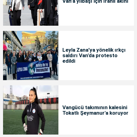
Van’a yılbaşı için İranlı akını
Leyla Zana’ya yönelik ırkçı
saldırı Van'da protesto
edildi
Vangücü takımının kalesini
Tokatlı Şeymanur'a koruyor