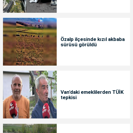
Özalp ilçesinde kızıl akbaba
sürüsü görüldü
Van'daki emeklilerden TÜİK
tepkisi