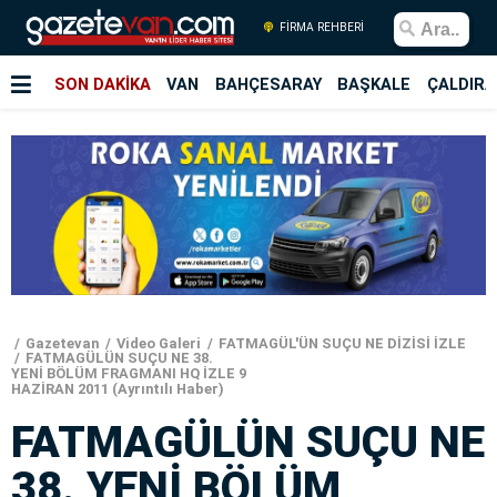
FİRMA REHBERİ
SON DAKİKA
VAN
BAHÇESARAY
BAŞKALE
ÇALDIRA
Gazetevan
Video Galeri
FATMAGÜL'ÜN SUÇU NE DİZİSİ İZLE
FATMAGÜLÜN SUÇU NE 38.
YENİ BÖLÜM FRAGMANI HQ İZLE 9
HAZİRAN 2011 (Ayrıntılı Haber)
FATMAGÜLÜN SUÇU NE
38. YENİ BÖLÜM