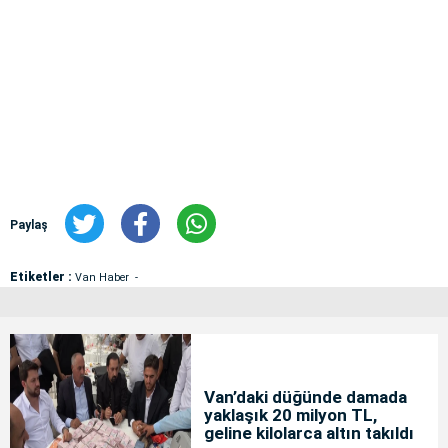
Paylaş
Etiketler :
Van Haber
Van’daki düğünde damada
yaklaşık 20 milyon TL,
geline kilolarca altın takıldı