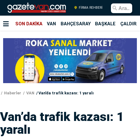
FİRMA REHBERİ
SON DAKİKA
VAN
BAHÇESARAY
BAŞKALE
ÇALDIRA
Haberler
VAN
Van’da trafik kazası: 1 yaralı
Van’da trafik kazası: 1
yaralı