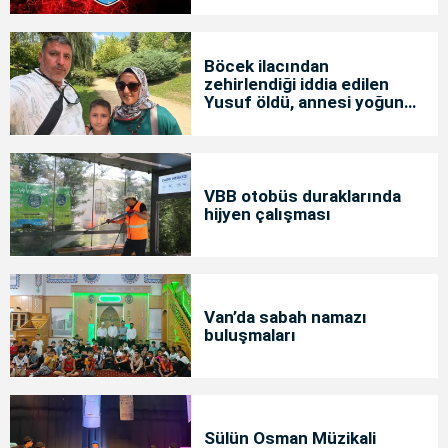
Böcek ilacından
zehirlendiği iddia edilen
Yusuf öldü, annesi yoğun
bakımda
VBB otobüs duraklarında
hijyen çalışması
Van’da sabah namazı
buluşmaları
Sülün Osman Müzikali