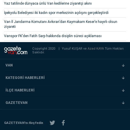
Yaz tatilinde dünyaca ünlü Van kedilerine ziyaretçi akını
İpekyolu Belediyesi iki kadın spor merkezinin açılışını gerçekleştirdi
Van İl Jandarma Komutanı Avkıran’dan Kaymakam Keser’e hayırlı olsun
ziyareti
Vanspor FK'den Fatih Sarp hakkında disiplin süreci açıklaması
Copyright 2020
|
Yusuf KUŞAR ve
Azad KAYA
Tüm Hakları
Saklıdır.
VAN
KATEGORİ HABERLERİ
İLÇE HABERLERİ
GAZETEVAN
GAZETEVAN'nı Keşfedin