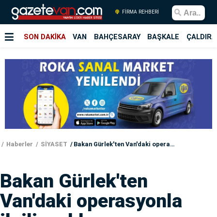
FİRMA REHBERİ
SON DAKİKA
VAN
BAHÇESARAY
BAŞKALE
ÇALDIRA
Haberler
SİYASET
Bakan Gürlek'ten Van'daki operasyonla ilgili açıklama
Bakan Gürlek'ten
Van'daki operasyonla