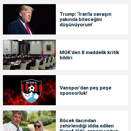
Trump: ‘İran'la savaşın
yakında biteceğini
düşünüyorum’
MGK'den 8 maddelik kritik
bildiri
Vanspor'dan peş peşe
sponsorluk!
Böcek ilacından
zehirlendiği iddia edilen
Yusuf öldü, annesi yoğun