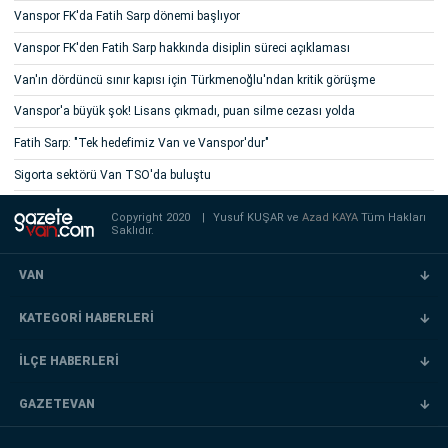
Vanspor FK'da Fatih Sarp dönemi başlıyor
Vanspor FK'den Fatih Sarp hakkında disiplin süreci açıklaması
Van'ın dördüncü sınır kapısı için Türkmenoğlu'ndan kritik görüşme
Vanspor'a büyük şok! Lisans çıkmadı, puan silme cezası yolda
Fatih Sarp: "Tek hedefimiz Van ve Vanspor'dur"
Sigorta sektörü Van TSO'da buluştu
Copyright 2020
|
Yusuf KUŞAR ve
Azad KAYA
Tüm Hakları
Saklıdır.
VAN
KATEGORİ HABERLERİ
İLÇE HABERLERİ
GAZETEVAN