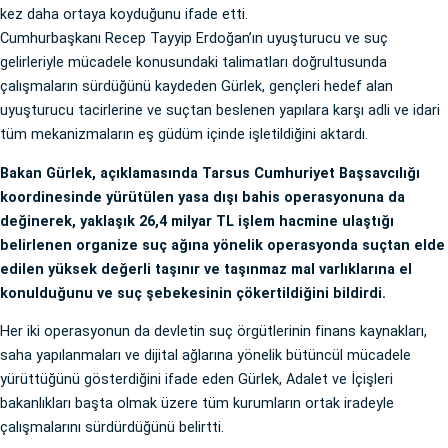
kez daha ortaya koyduğunu ifade etti.
Cumhurbaşkanı Recep Tayyip Erdoğan’ın uyuşturucu ve suç
gelirleriyle mücadele konusundaki talimatları doğrultusunda
çalışmaların sürdüğünü kaydeden Gürlek, gençleri hedef alan
uyuşturucu tacirlerine ve suçtan beslenen yapılara karşı adli ve idari
tüm mekanizmaların eş güdüm içinde işletildiğini aktardı.
Bakan Gürlek, açıklamasında Tarsus Cumhuriyet Başsavcılığı
koordinesinde yürütülen yasa dışı bahis operasyonuna da
değinerek, yaklaşık 26,4 milyar TL işlem hacmine ulaştığı
belirlenen organize suç ağına yönelik operasyonda suçtan elde
edilen yüksek değerli taşınır ve taşınmaz mal varlıklarına el
konulduğunu ve suç şebekesinin çökertildiğini bildirdi.
Her iki operasyonun da devletin suç örgütlerinin finans kaynakları,
saha yapılanmaları ve dijital ağlarına yönelik bütüncül mücadele
yürüttüğünü gösterdiğini ifade eden Gürlek, Adalet ve İçişleri
bakanlıkları başta olmak üzere tüm kurumların ortak iradeyle
çalışmalarını sürdürdüğünü belirtti.