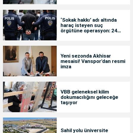
‘Sokak hakkı’ adı altında
haraç isteyen suç
örgütüne operasyon: 24
tutuklama
Yeni sezonda Akhisar
mesaisi! Vanspor'dan resmi
imza
VBB geleneksel kilim
dokumacılığını geleceğe
taşıyor
Sahil yolu üniversite