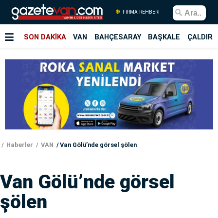
FİRMA REHBERİ
SON DAKİKA
VAN
BAHÇESARAY
BAŞKALE
ÇALDIRA
Haberler
VAN
Van Gölü’nde görsel şölen
Van Gölü’nde görsel
şölen