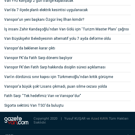
Van YYÜ kavşağı 2 gün trafiğe kapatılacak
Van'da 7 ilçede planlı elektrik kesintisi uygulanacak
Vanspor'un yeni başkanı Özgür İreç İlhan kimdir?
İş insanı Zahir Kandaşoğlu'ndan Van Gölü için 'Turizm Master Planı' çağrısı
Van Büyükşehir Belediyesinin alternatif yolu 7 ayda deforme oldu
Vanspor'da beklenen karar çıktı
Vanspor FK'da Fatih Sarp dönemi başlıyor
Vanspor FK'den Fatih Sarp hakkında disiplin süreci açıklaması
Van'ın dördüncü sınır kapısı için Türkmenoğlu'ndan kritik görüşme
Vanspor'a büyük şok! Lisans çıkmadı, puan silme cezası yolda
Fatih Sarp: "Tek hedefimiz Van ve Vanspor'dur"
Sigorta sektörü Van TSO'da buluştu
Copyright 2020
|
Yusuf KUŞAR ve
Azad KAYA
Tüm Hakları
Saklıdır.