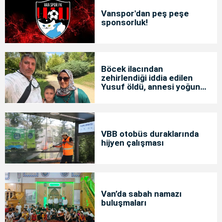
Vanspor'dan peş peşe
sponsorluk!
Böcek ilacından
zehirlendiği iddia edilen
Yusuf öldü, annesi yoğun
bakımda
VBB otobüs duraklarında
hijyen çalışması
Van’da sabah namazı
buluşmaları