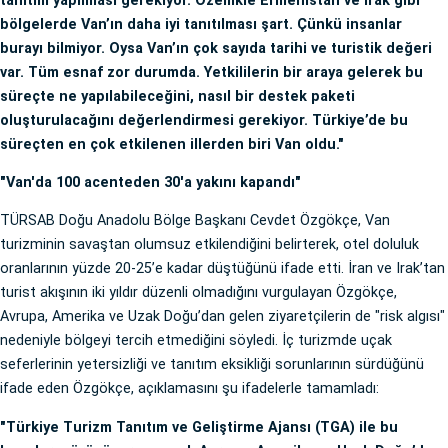
tanıtım yapılması gerekiyor. Özellikle Ermenistan ve Irak gibi
bölgelerde Van’ın daha iyi tanıtılması şart. Çünkü insanlar
burayı bilmiyor. Oysa Van’ın çok sayıda tarihi ve turistik değeri
var. Tüm esnaf zor durumda. Yetkililerin bir araya gelerek bu
süreçte ne yapılabileceğini, nasıl bir destek paketi
oluşturulacağını değerlendirmesi gerekiyor. Türkiye’de bu
süreçten en çok etkilenen illerden biri Van oldu."
"Van'da 100 acenteden 30'a yakını kapandı"
TÜRSAB Doğu Anadolu Bölge Başkanı Cevdet Özgökçe, Van
turizminin savaştan olumsuz etkilendiğini belirterek, otel doluluk
oranlarının yüzde 20-25’e kadar düştüğünü ifade etti. İran ve Irak’tan
turist akışının iki yıldır düzenli olmadığını vurgulayan Özgökçe,
Avrupa, Amerika ve Uzak Doğu’dan gelen ziyaretçilerin de "risk algısı"
nedeniyle bölgeyi tercih etmediğini söyledi. İç turizmde uçak
seferlerinin yetersizliği ve tanıtım eksikliği sorunlarının sürdüğünü
ifade eden Özgökçe, açıklamasını şu ifadelerle tamamladı:
"Türkiye Turizm Tanıtım ve Geliştirme Ajansı (TGA) ile bu