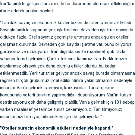
İran’la birlikte gelişen turizmin de bu durumdan olumsuz etkilendiğini
ifade ederek şunları söyledi:
"İran’daki savaş ve ekonomik krizler bizleri de ister istemez etkiledi.
Savaşla birlikte kapanan çok işletme var, devreden işletme sayısı da
oldukça fazla. Otel sayımız geçmişte artmıştı ancak şu an oteller
çalışmaz durumda. Devreden çok sayıda işletme var; bunu biliyoruz,
görüyoruz ve üzülüyoruz. İran dışında kente maalesef çok fazla
yabancı turist gelmiyor. Çünkü tek sınır kapımız İran. Farklı turizm
alanlarımız olsaydı çok daha olumlu etkiler olurdu, bu kadar
etkilenmezdik. Yerli turistler geliyor ancak savaş burada olmamasına
rağmen birçok grubumuz iptal edildi. Sınıra yakın olmamız nedeniyle
insanlar Van'a gelmek istemiyor, korkuyorlar. Turist çekme
konusunda yeterli tanıtım yapılmadığını düşünüyorum. Van'ın turizm
destinasyonu çok daha gelişmiş olabilir. Van'a gelmek için 101 sebep
varken maalesef yeterince turist çekemiyoruz. Tanıtılmıyoruz;
insanlar bizi bilmiyor, bilmedikleri için de gelmiyorlar."
"Oteller sürecin ekonomik etkileri nedeniyle kapandı"