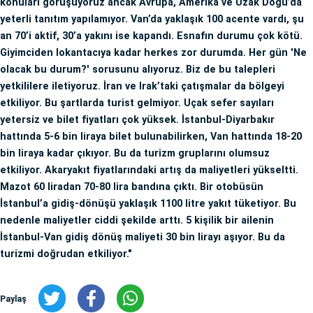
konuları görüşüyoruz ancak Avrupa, Amerika ve Uzak Doğu’da
yeterli tanıtım yapılamıyor. Van’da yaklaşık 100 acente vardı, şu
an 70’i aktif, 30’a yakını ise kapandı. Esnafın durumu çok kötü.
Giyimciden lokantacıya kadar herkes zor durumda. Her gün 'Ne
olacak bu durum?' sorusunu alıyoruz. Biz de bu talepleri
yetkililere iletiyoruz. İran ve Irak’taki çatışmalar da bölgeyi
etkiliyor. Bu şartlarda turist gelmiyor. Uçak sefer sayıları
yetersiz ve bilet fiyatları çok yüksek. İstanbul-Diyarbakır
hattında 5-6 bin liraya bilet bulunabilirken, Van hattında 18-20
bin liraya kadar çıkıyor. Bu da turizm gruplarını olumsuz
etkiliyor. Akaryakıt fiyatlarındaki artış da maliyetleri yükseltti.
Mazot 60 liradan 70-80 lira bandına çıktı. Bir otobüsün
İstanbul’a gidiş-dönüşü yaklaşık 1100 litre yakıt tüketiyor. Bu
nedenle maliyetler ciddi şekilde arttı. 5 kişilik bir ailenin
İstanbul-Van gidiş dönüş maliyeti 30 bin lirayı aşıyor. Bu da
turizmi doğrudan etkiliyor."
Paylaş