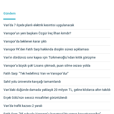
Gündem
Van'da 7 ilçede planlı elektrik kesintisi uygulanacak
Vanspor'un yeni başkanı Özgür İreç İlhan kimdir?
Vanspor'da beklenen karar çıktı
Vanspor FK'den Fatih Sarp hakkında disiplin süreci açıklaması
Van'ın dördüncü sınır kapısı için Türkmenoğlu'ndan kritik görüşme
Vanspor'a büyük şok! Lisans çıkmadı, puan silme cezası yolda
Fatih Sarp: "Tek hedefimiz Van ve Vanspor'dur"
Sahil yolu üniversite kavşağı tamamlandı
Van’daki düğünde damada yaklaşık 20 milyon TL, geline kilolarca altın takıldı
Erçek Gölü’nün sessiz misafirleri görüntülendi
Van’da trafik kazası:2 yaralı
Fatih Sarp: "95 ruhuyla Vanspor'u kurumsal bir yapıya kavuşturacağız"