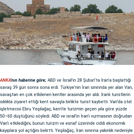
ANKA
'nın haberine göre;
ABD ve İsrail’in 28 Şubat'ta İran'a başlattığı
savaş 39 gün sonra sona erdi. Türkiye'nin İran sınırında yer alan Van,
savaştan en çok etkilenen kentler arasında yer aldı. İranlı turistlerin
sıklıkla ziyaret ettiği kent savaşla birlikte turist kaybetti. Van’da otel
işletmecisi Ebru Yeşilağaç, kentte turizmin geçen yıla göre yüzde
50–60 düştüğünü söyledi. ABD ve israil'in İran'ı vurmasının doğrudan
Van'ı etkilediğini, bunun turizm ve esnaf üzerinde ciddi ekonomik
kayıplara yol açtığını belirtti. Yeşilağaç, İran sınırına yakınlık nedeniyle