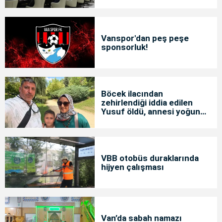
Vanspor'dan peş peşe
sponsorluk!
Böcek ilacından
zehirlendiği iddia edilen
Yusuf öldü, annesi yoğun
bakımda
VBB otobüs duraklarında
hijyen çalışması
Van’da sabah namazı