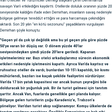
Van Otelciler ve Turizmciler Derneği Başkanı Çetin Demirhan'da
savaşın Van'ı etkilediğini kaydetti. Otellerde doluluk oranının yüzde 20
seviyesinde kaldığını ifade eden Demirhan, insanların savaş nedeniyle
bölgeye gelmeye tereddüt ettiğini ve para harcamaya çekindiğini
aktardı. Son 20 yılın "en kötü sezonunu" yaşadıklarını vurgulayan
Demirhan şöyle konuştu:
"Geçen yıl da çok iyi değildik ama bu yıl geçen yıla göre yüzde
50’ye varan bir düşüş var. O dönem yüzde 40’lar
seviyesindeyken şimdi yüzde 20’lere geriledi. Kapanan
işletmelerimiz var. Bazı otelci arkadaşlarımız sürecin ekonomik
etkileri nedeniyle işletmesini kapattı. Ayrıca Van’da kayıtsız ve
ruhsatsız oteller de vardı; bunlardan 10-15’i kapatıldı, bir kısmı
mühürlendi, bazıları ise kaçak şekilde faaliyetini sürdürüyor.
Van’da 17 bin yatak kapasitesi var ancak bunun çeyreğini bile
dolduracak bir yoğunluk yok. Bir ile turist gelmesi için tanıtım
şarttır. Ancak Van, fuarlarda genellikle geri planda kalıyor.
Bölgeye gelen turistlerin çoğu Karadeniz’e, Trabzon’a
yöneliyor. Van’dan turist akışı sağlanamıyor. Komşu ülkelerde de