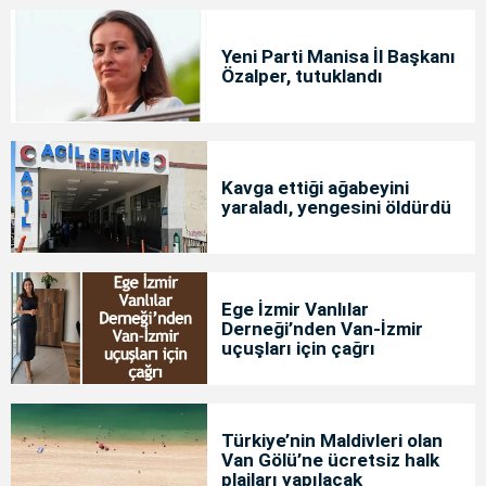
Yeni Parti Manisa İl Başkanı
Özalper, tutuklandı
Kavga ettiği ağabeyini
yaraladı, yengesini öldürdü
Ege İzmir Vanlılar
Derneği’nden Van-İzmir
uçuşları için çağrı
Türkiye’nin Maldivleri olan
Van Gölü’ne ücretsiz halk
plajları yapılacak