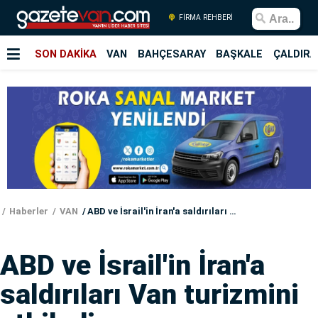
FİRMA REHBERİ
SON DAKİKA
VAN
BAHÇESARAY
BAŞKALE
ÇALDIRA
Haberler
VAN
ABD ve İsrail'in İran'a saldırıları Van turizmini etkiledi
ABD ve İsrail'in İran'a
saldırıları Van turizmini