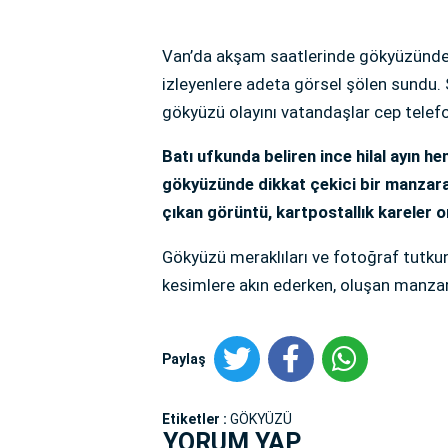
Van’da akşam saatlerinde gökyüzünde o
izleyenlere adeta görsel şölen sundu. Ş
gökyüzü olayını vatandaşlar cep telefo
Batı ufkunda beliren ince hilal ayın h
gökyüzünde dikkat çekici bir manzara 
çıkan görüntü, kartpostallık kareler o
Gökyüzü meraklıları ve fotoğraf tutku
kesimlere akın ederken, oluşan manza
Paylaş
Etiketler :
GÖKYÜZÜ
YORUM YAP