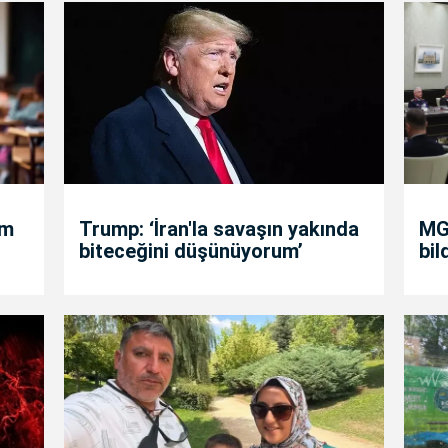
um
Trump: ‘İran'la savaşın yakında
MGK
biteceğini düşünüyorum’
bil