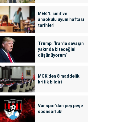
MEB 1. sınıf ve
anaokulu uyum haftası
tarihleri
Trump: ‘İran'la savaşın
yakında biteceğini
düşünüyorum’
MGK'den 8 maddelik
kritik bildiri
Vanspor'dan peş peşe
sponsorluk!