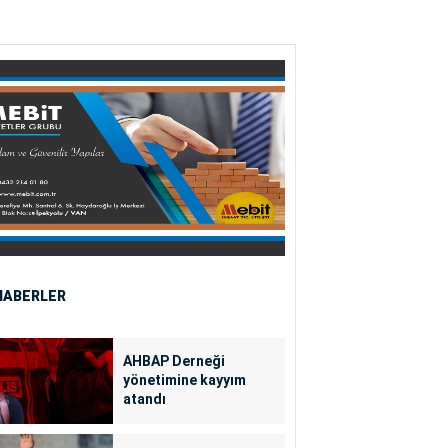
HABERLER
AHBAP Derneği
yönetimine kayyım
atandı