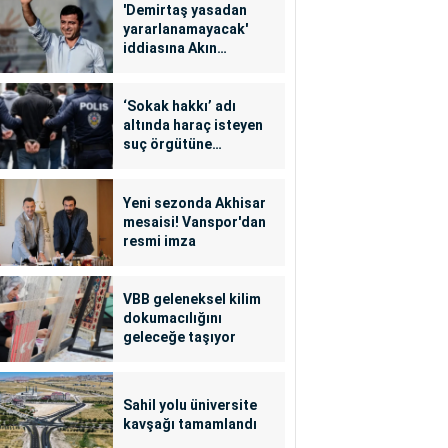
'Demirtaş yasadan
yararlanamayacak'
iddiasına Akın
Gürlek'ten yalanlama
‘Sokak hakkı’ adı
altında haraç isteyen
suç örgütüne
operasyon: 24
tutuklama
Yeni sezonda Akhisar
mesaisi! Vanspor'dan
resmi imza
VBB geleneksel kilim
dokumacılığını
geleceğe taşıyor
Sahil yolu üniversite
kavşağı tamamlandı