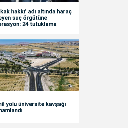
kak hakkı’ adı altında haraç
teyen suç örgütüne
erasyon: 24 tutuklama
il yolu üniversite kavşağı
mamlandı