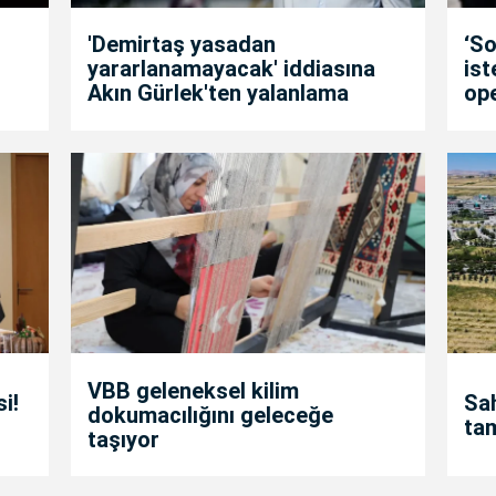
'Demirtaş yasadan
‘So
yararlanamayacak' iddiasına
is
Akın Gürlek'ten yalanlama
op
VBB geleneksel kilim
i!
Sah
dokumacılığını geleceğe
ta
taşıyor