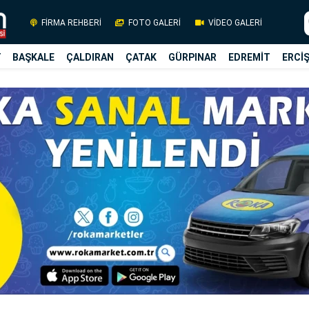
FİRMA REHBERİ
FOTO GALERİ
VİDEO GALERİ
Y
BAŞKALE
ÇALDIRAN
ÇATAK
GÜRPINAR
EDREMİT
ERCİ