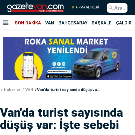
FİRMA REHBERİ
SON DAKİKA
VAN
BAHÇESARAY
BAŞKALE
ÇALDIRA
Haberler
VAN
Van'da turist sayısında düşüş var: İşte sebebi
Van'da turist sayısında
düşüş var: İşte sebebi