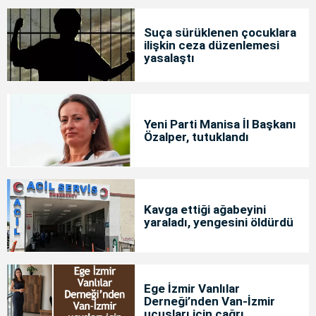
Suça sürüklenen çocuklara
ilişkin ceza düzenlemesi
yasalaştı
Yeni Parti Manisa İl Başkanı
Özalper, tutuklandı
Kavga ettiği ağabeyini
yaraladı, yengesini öldürdü
Ege İzmir Vanlılar
Derneği’nden Van-İzmir
uçuşları için çağrı