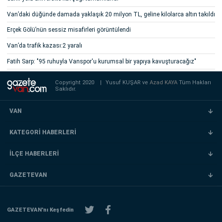
Van’daki düğünde damada yaklaşık 20 milyon TL, geline kilolarca altın takıldı
Erçek Gölü’nün sessiz misafirleri görüntülendi
Van’da trafik kazası:2 yaralı
Fatih Sarp: "95 ruhuyla Vanspor'u kurumsal bir yapıya kavuşturacağız"
Copyright 2020
|
Yusuf KUŞAR ve
Azad KAYA
Tüm Hakları
Saklıdır.
VAN
KATEGORİ HABERLERİ
İLÇE HABERLERİ
GAZETEVAN
GAZETEVAN'nı Keşfedin